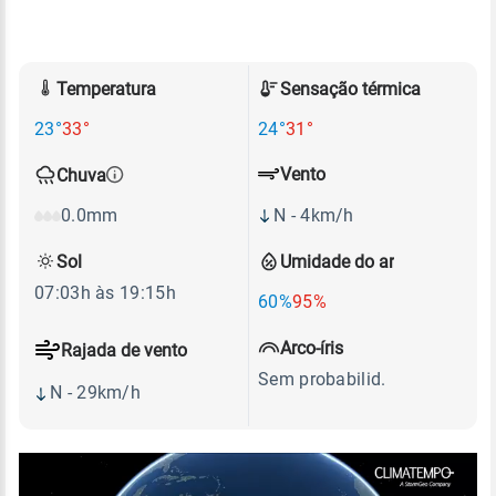
Temperatura
Sensação térmica
23°
33°
24°
31°
Vento
Chuva
N - 4km/h
0.0mm
Sol
Umidade do ar
07:03h às 19:15h
60%
95%
Arco-íris
Rajada de vento
Sem probabilid.
N - 29km/h