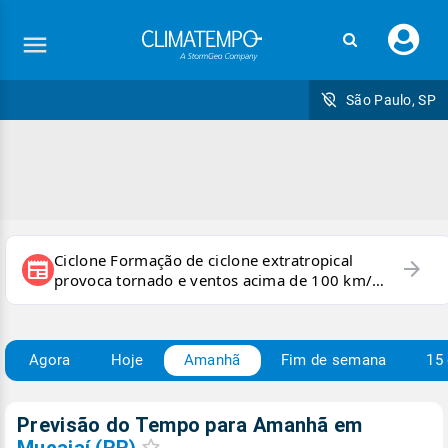
Faç
seu
logi
São Paulo, SP
Ciclone Formação de ciclone extratropical
arrow_forward
newspaper
provoca tornado e ventos acima de 100 km/h
no RS
Agora
Hoje
Amanhã
Fim de semana
15 
Previsão do Tempo para Amanhã
em