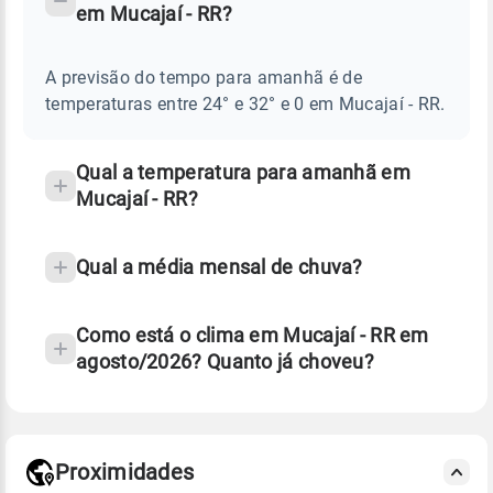
em Mucajaí - RR?
TEMPO
Perguntas
AMANHÃ
E
frequentes
NOTÍCIAS
EM
A previsão do tempo para amanhã é de
sobre
MUCAJAÍ
temperaturas entre 24° e 32° e 0 em Mucajaí - RR.
-
chuva
RR
e
temperatura
Qual a temperatura para amanhã em
Mucajaí - RR?
Qual a média mensal de chuva?
Como está o clima em Mucajaí - RR em
agosto/2026? Quanto já choveu?
Fonte: 30 anos de dados de reanálise ERA5.
Proximidades