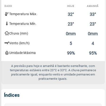
DADO
HOJE
AMANHÃ
Comparativo
32°
33°
Temperatura Máx.
entre
a
previsão
23°
23°
Temperatura Mín.
de
hoje
0mm
0mm
Chuva (mm)
e
amanhã
5
4
Vento (km/h)
99%
95%
Umidade Máxima
A previsão para hoje e amanhã é bastante semelhante, com
temperaturas estáveis entre 23°C e 33°C. A chuva permanece
praticamente igual, enquanto vento e umidade permanecem
praticamente iguais.
Índices