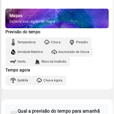
Mapas
Explore sua região no mapa
Previsão do tempo
Temperatura
Chuva
Pressão
Umidade Relativa
Acumulado de Chuva
Vento
Risco de Incêndio
Tempo agora
Satélite
Chuva Agora
FAQ
CLIMA,
PREVISÃO
Qual a previsão do tempo para amanhã
-
DO