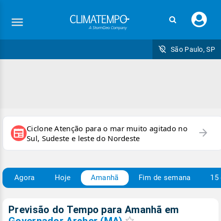
Faç
seu
logi
São Paulo, SP
Ciclone Atenção para o mar muito agitado no
arrow_forward
newspaper
Sul, Sudeste e leste do Nordeste
Agora
Hoje
Amanhã
Fim de semana
15 
Previsão do Tempo para Amanhã
em