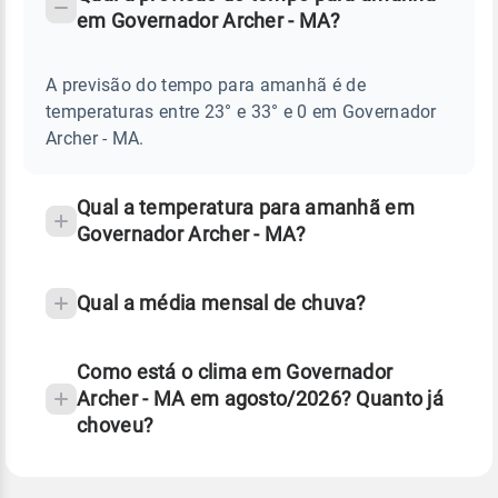
-
DO
em Governador Archer - MA?
TEMPO
Perguntas
AMANHÃ
E
frequentes
NOTÍCIAS
EM
A previsão do tempo para amanhã é de
sobre
GOVERNADOR
temperaturas entre 23° e 33° e 0 em Governador
ARCHER
chuva
-
Archer - MA.
MA
e
temperatura
Qual a temperatura para amanhã em
Governador Archer - MA?
Qual a média mensal de chuva?
Como está o clima em Governador
Archer - MA em agosto/2026? Quanto já
choveu?
Fonte: 30 anos de dados de reanálise ERA5.