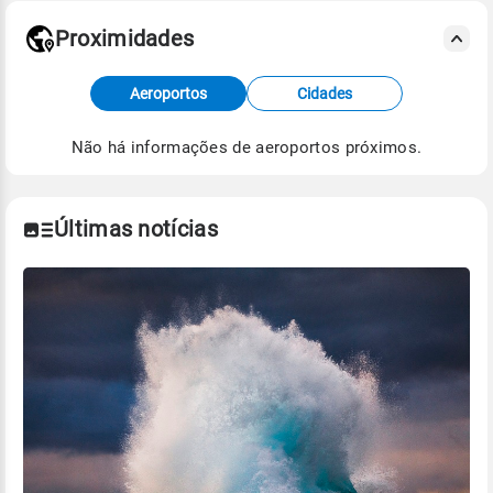
Proximidades
Fonte: dados combinados de estações
Aeroportos
Cidades
meteorológicas e satélite do Centro de Previsão
de Tempo e Estudos Climáticos (CPTEC).
Não há informações de aeroportos próximos.
Para obter mais informações sobre os dados
climáticos,
clique aqui.
Últimas notícias