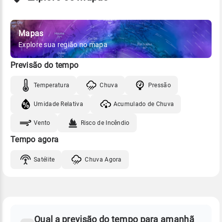
Mapas
Explore sua região no mapa
Previsão do tempo
Temperatura
Chuva
Pressão
Umidade Relativa
Acumulado de Chuva
Vento
Risco de Incêndio
Tempo agora
Satélite
Chuva Agora
FAQ
CLIMA,
PREVISÃO
Qual a previsão do tempo para amanhã