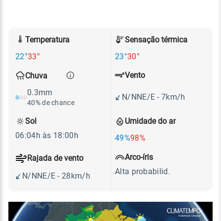
Temperatura
Sensação térmica
22°
33°
23°
30°
Vento
Chuva
0.3mm
N/NNE/E - 7km/h
40% de chance
Sol
Umidade do ar
06:04h às 18:00h
49%
98%
Arco-íris
Rajada de vento
Alta probabilid.
N/NNE/E - 28km/h