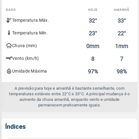
DADO
HOJE
AMANHÃ
Comparativo
32°
33°
Temperatura Máx.
entre
a
previsão
23°
22°
Temperatura Mín.
de
hoje
0mm
1mm
Chuva (mm)
e
amanhã
8
7
Vento (km/h)
97%
98%
Umidade Máxima
A previsão para hoje e amanhã é bastante semelhante, com
temperaturas estáveis entre 22°C e 33°C. A principal mudança é o
aumento da chuva amanhã, enquanto vento e umidade
permanecem praticamente iguais.
Índices