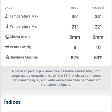
DADO
HOJE
AMANHÃ
Comparativo
35°
34°
Temperatura Máx.
entre
a
previsão
21°
22°
Temperatura Mín.
de
hoje
0mm
0mm
Chuva (mm)
e
amanhã
8
10
Vento (km/h)
82%
83%
Umidade Máxima
A previsão para hoje e amanhã é bastante semelhante, com
temperaturas estáveis entre 21°C e 35°C. A chuva permanece
praticamente igual, enquanto vento e umidade permanecem
praticamente iguais.
Índices