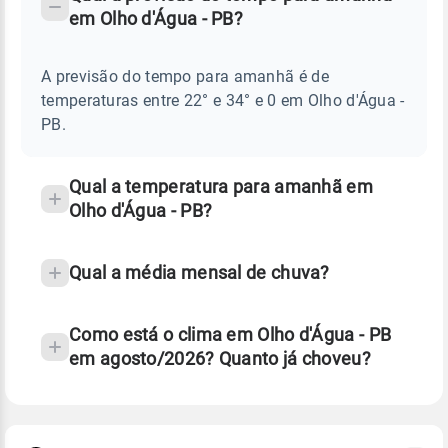
-
DO
em Olho d'Água - PB?
TEMPO
Perguntas
AMANHÃ
E
frequentes
NOTÍCIAS
EM
A previsão do tempo para amanhã é de
sobre
OLHO
temperaturas entre 22° e 34° e 0 em Olho d'Água -
D'ÁGUA
chuva
-
PB.
PB
e
temperatura
Qual a temperatura para amanhã em
Olho d'Água - PB?
Qual a média mensal de chuva?
Como está o clima em Olho d'Água - PB
em agosto/2026? Quanto já choveu?
Fonte: 30 anos de dados de reanálise ERA5.