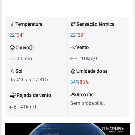
Temperatura
Sensação térmica
22°
34°
22°
29°
Vento
Chuva
E - 10km/h
0.0mm
Sol
Umidade do ar
05:42h às 17:31h
34%
83%
Arco-íris
Rajada de vento
Sem probabilid.
E - 41km/h