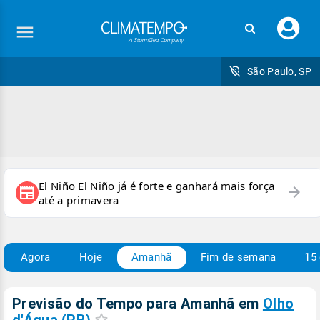
Faç
seu
logi
São Paulo, SP
El Niño El Niño já é forte e ganhará mais força
arrow_forward
newspaper
até a primavera
Agora
Hoje
Amanhã
Fim de semana
15 
Previsão do Tempo para Amanhã
em
Olho