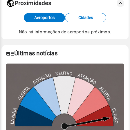
Proximidades
Fonte: dados combinados de estações
Aeroportos
Cidades
meteorológicas e satélite do Centro de Previsão
de Tempo e Estudos Climáticos (CPTEC).
Não há informações de aeroportos próximos.
Para obter mais informações sobre os dados
climáticos,
clique aqui.
Últimas notícias