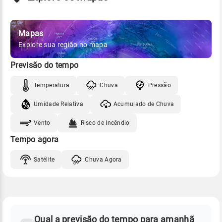
Mapas
Explore sua região no mapa
Previsão do tempo
Temperatura
Chuva
Pressão
Umidade Relativa
Acumulado de Chuva
Vento
Risco de Incêndio
Tempo agora
Satélite
Chuva Agora
FAQ
CLIMA,
PREVISÃO
Qual a previsão do tempo para amanhã