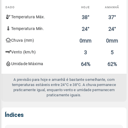
DADO
HOJE
AMANHÃ
Comparativo
38°
37°
Temperatura Máx.
entre
a
previsão
24°
24°
Temperatura Mín.
de
hoje
0mm
0mm
Chuva (mm)
e
amanhã
3
5
Vento (km/h)
64%
62%
Umidade Máxima
A previsão para hoje e amanhã é bastante semelhante, com
temperaturas estáveis entre 24°C e 38°C. A chuva permanece
praticamente igual, enquanto vento e umidade permanecem
praticamente iguais.
Índices