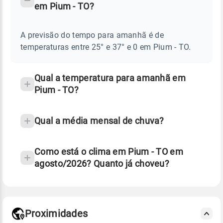
em Pium - TO?
TEMPO
Perguntas
AMANHÃ
E
frequentes
NOTÍCIAS
EM
A previsão do tempo para amanhã é de
sobre
PIUM
temperaturas entre 25° e 37° e 0 em Pium - TO.
-
chuva
TO
e
temperatura
Qual a temperatura para amanhã em
Pium - TO?
Qual a média mensal de chuva?
Como está o clima em Pium - TO em
agosto/2026? Quanto já choveu?
Fonte: 30 anos de dados de reanálise ERA5.
Proximidades