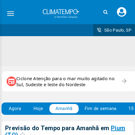
Faç
seu
logi
São Paulo, SP
Ciclone Atenção para o mar muito agitado no
arrow_forward
newspaper
Sul, Sudeste e leste do Nordeste
Agora
Hoje
Amanhã
Fim de semana
15 
Previsão do Tempo para Amanhã
em
Pium