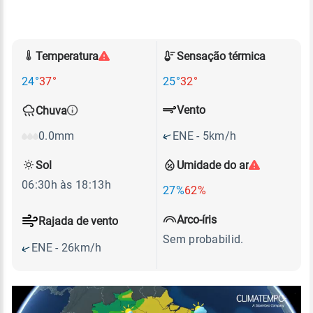
Temperatura
Sensação térmica
24°
37°
25°
32°
Vento
Chuva
ENE - 5km/h
0.0mm
Sol
Umidade do ar
06:30h às 18:13h
27%
62%
Arco-íris
Rajada de vento
Sem probabilid.
ENE - 26km/h