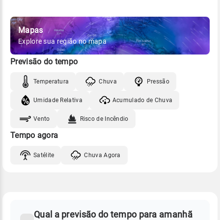
Mapas
Explore sua região no mapa
Previsão do tempo
Temperatura
Chuva
Pressão
Umidade Relativa
Acumulado de Chuva
Vento
Risco de Incêndio
Tempo agora
Satélite
Chuva Agora
FAQ
CLIMA,
PREVISÃO
Qual a previsão do tempo para amanhã
-
DO