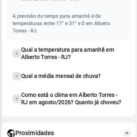
Perguntas
AMANHÃ
E
frequentes
NOTÍCIAS
EM
A previsão do tempo para amanhã é de
sobre
ALBERTO
temperaturas entre 17° e 31° e 0 em Alberto
TORRES
chuva
-
Torres - RJ.
RJ
e
temperatura
Qual a temperatura para amanhã em
Alberto Torres - RJ?
Qual a média mensal de chuva?
Como está o clima em Alberto Torres -
RJ em agosto/2026? Quanto já choveu?
Fonte: 30 anos de dados de reanálise ERA5.
Proximidades