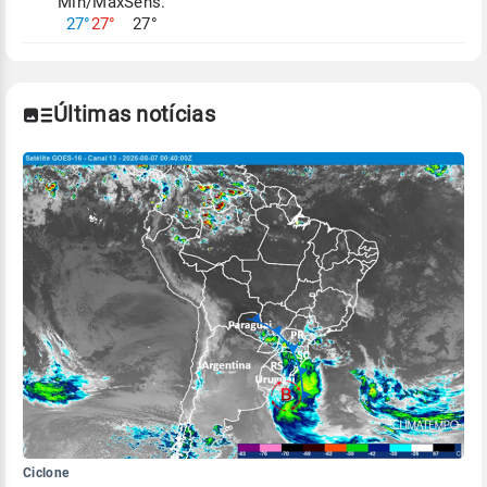
Mín/Max
Sens.
27°
27°
27°
Últimas notícias
Ciclone