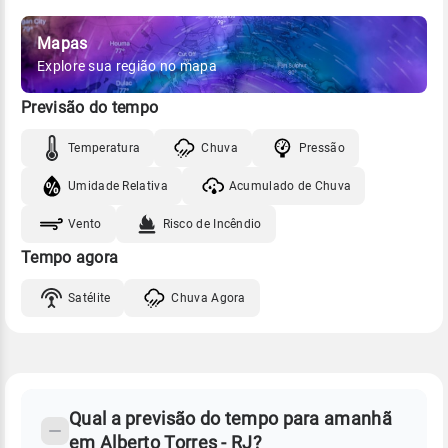
Mapas
Explore sua região no mapa
Previsão do tempo
Temperatura
Chuva
Pressão
Umidade Relativa
Acumulado de Chuva
Vento
Risco de Incêndio
Tempo agora
Satélite
Chuva Agora
FAQ
CLIMA,
PREVISÃO
Qual a previsão do tempo para amanhã
-
DO
em Alberto Torres - RJ?
TEMPO