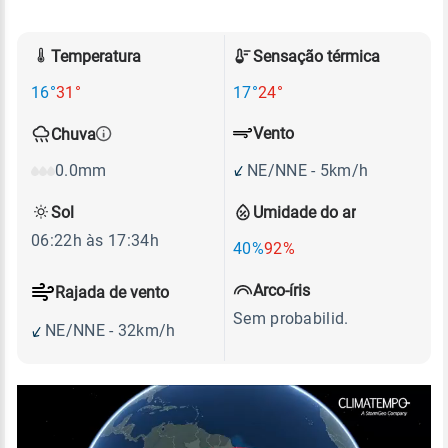
Temperatura
Sensação térmica
16°
31°
17°
24°
Vento
Chuva
NE/NNE - 5km/h
0.0mm
Sol
Umidade do ar
06:22h às 17:34h
40%
92%
Arco-íris
Rajada de vento
Sem probabilid.
NE/NNE - 32km/h