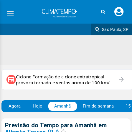
Faç
seu
logi
São Paulo, SP
Ciclone Formação de ciclone extratropical
arrow_forward
newspaper
provoca tornado e ventos acima de 100 km/h
no RS
Agora
Hoje
Amanhã
Fim de semana
15 
Previsão do Tempo para Amanhã
em