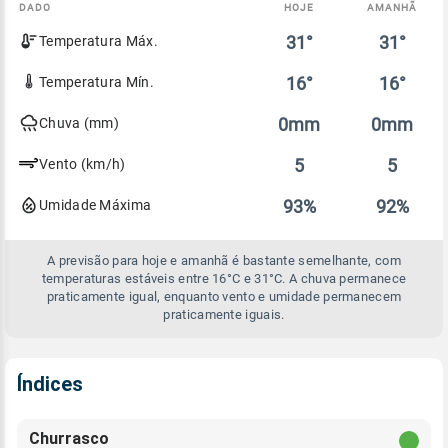
DADO
HOJE
AMANHÃ
Comparativo
31°
31°
Temperatura Máx.
entre
a
previsão
16°
16°
Temperatura Mín.
de
hoje
0mm
0mm
Chuva (mm)
e
amanhã
5
5
Vento (km/h)
93%
92%
Umidade Máxima
A previsão para hoje e amanhã é bastante semelhante, com
temperaturas estáveis entre 16°C e 31°C. A chuva permanece
praticamente igual, enquanto vento e umidade permanecem
praticamente iguais.
Índices
Churrasco