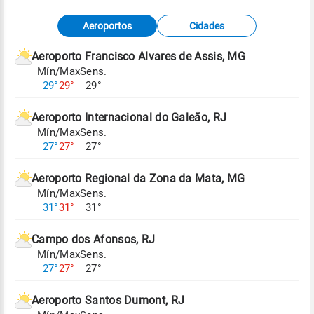
Fonte: dados combinados de estações
Aeroportos
Cidades
meteorológicas e satélite do Centro de Previsão
de Tempo e Estudos Climáticos (CPTEC).
Aeroporto Francisco Alvares de Assis, MG
Mín/Max
Sens.
Para obter mais informações sobre os dados
29°
29°
29°
climáticos,
clique aqui.
Aeroporto Internacional do Galeão, RJ
Mín/Max
Sens.
27°
27°
27°
Aeroporto Regional da Zona da Mata, MG
Mín/Max
Sens.
31°
31°
31°
Campo dos Afonsos, RJ
Mín/Max
Sens.
27°
27°
27°
Aeroporto Santos Dumont, RJ