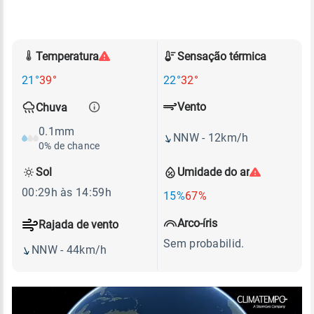
Temperatura
Sensação térmica
21°
39°
22°
32°
Vento
Chuva
0.1mm
NNW - 12km/h
0% de chance
Sol
Umidade do ar
00:29h às 14:59h
15%
67%
Arco-íris
Rajada de vento
Sem probabilid.
NNW - 44km/h