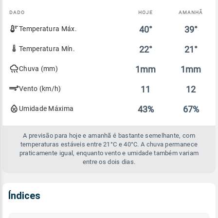
DADO
HOJE
AMANHÃ
Comparativo
40°
39°
Temperatura Máx.
entre
a
previsão
22°
21°
Temperatura Mín.
de
hoje
1mm
1mm
Chuva (mm)
e
amanhã
11
12
Vento (km/h)
43%
67%
Umidade Máxima
A previsão para hoje e amanhã é bastante semelhante, com
temperaturas estáveis entre 21°C e 40°C. A chuva permanece
praticamente igual, enquanto vento e umidade também variam
entre os dois dias.
Índices