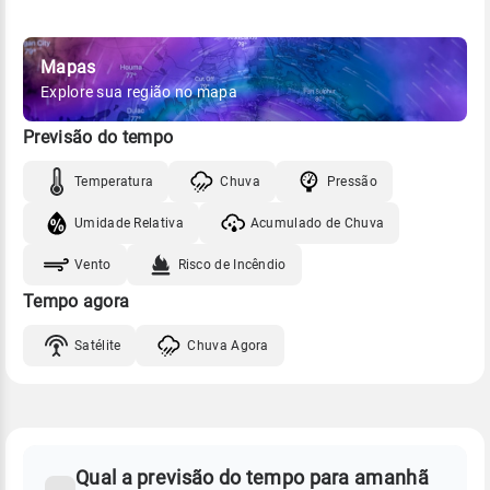
Mapas
Explore sua região no mapa
Previsão do tempo
Temperatura
Chuva
Pressão
Umidade Relativa
Acumulado de Chuva
Vento
Risco de Incêndio
Tempo agora
Satélite
Chuva Agora
FAQ
CLIMA,
PREVISÃO
Qual a previsão do tempo para amanhã
-
DO