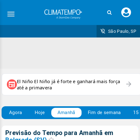
Faç
seu
logi
São Paulo, SP
El Niño El Niño já é forte e ganhará mais força
arrow_forward
newspaper
até a primavera
Agora
Hoje
Amanhã
Fim de semana
15 
Previsão do Tempo para Amanhã
em