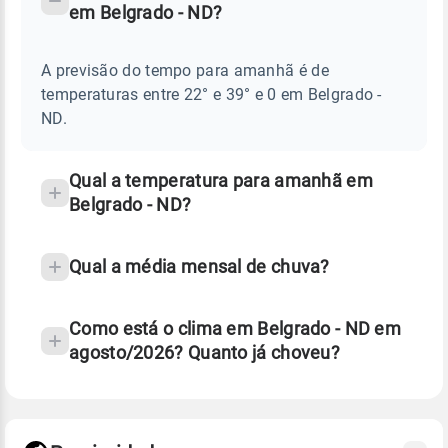
em Belgrado - ND?
TEMPO
Perguntas
AMANHÃ
E
frequentes
NOTÍCIAS
EM
A previsão do tempo para amanhã é de
sobre
BELGRADO
temperaturas entre 22° e 39° e 0 em Belgrado -
-
chuva
ND
ND.
e
temperatura
Qual a temperatura para amanhã em
Belgrado - ND?
Qual a média mensal de chuva?
Como está o clima em Belgrado - ND em
agosto/2026? Quanto já choveu?
Fonte: 30 anos de dados de reanálise ERA5.