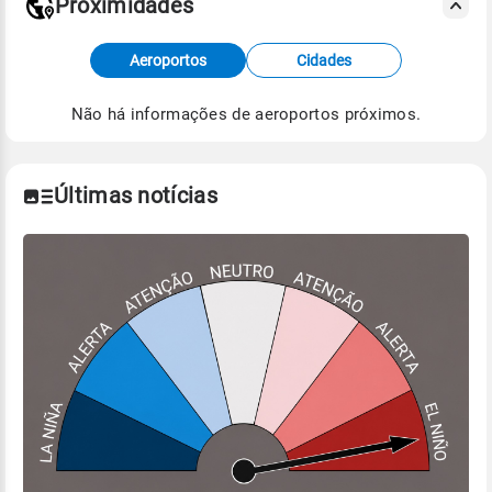
Proximidades
Fonte: dados combinados de estações
Aeroportos
Cidades
meteorológicas e satélite do Centro de Previsão
de Tempo e Estudos Climáticos (CPTEC).
Não há informações de aeroportos próximos.
Para obter mais informações sobre os dados
climáticos,
clique aqui.
Últimas notícias