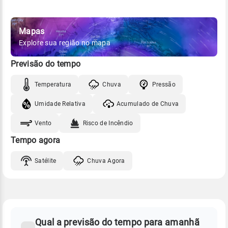
Mapas
Explore sua região no mapa
Previsão do tempo
Temperatura
Chuva
Pressão
Umidade Relativa
Acumulado de Chuva
Vento
Risco de Incêndio
Tempo agora
Satélite
Chuva Agora
FAQ
CLIMA,
PREVISÃO
Qual a previsão do tempo para amanhã
-
DO