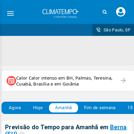
Faç
seu
logi
São Paulo, SP
Calor Calor intenso em BH, Palmas, Teresina,
arrow_forward
newspaper
Cuiabá, Brasília e em Goiânia
Agora
Hoje
Amanhã
Fim de semana
15 
Previsão do Tempo para Amanhã
em
Berna