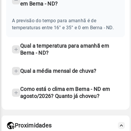
em Berna - ND?
TEMPO
Perguntas
AMANHÃ
E
frequentes
NOTÍCIAS
EM
A previsão do tempo para amanhã é de
sobre
BERNA
temperaturas entre 16° e 35° e 0 em Berna - ND.
-
chuva
ND
e
temperatura
Qual a temperatura para amanhã em
Berna - ND?
Qual a média mensal de chuva?
Como está o clima em Berna - ND em
agosto/2026? Quanto já choveu?
Fonte: 30 anos de dados de reanálise ERA5.
Proximidades