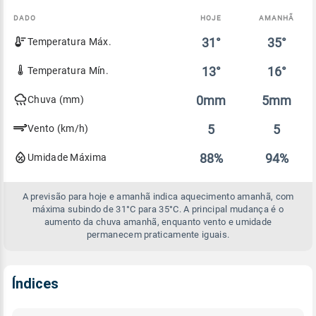
DADO
HOJE
AMANHÃ
Comparativo
31°
35°
Temperatura Máx.
entre
a
previsão
13°
16°
Temperatura Mín.
de
hoje
0mm
5mm
Chuva (mm)
e
amanhã
5
5
Vento (km/h)
88%
94%
Umidade Máxima
A previsão para hoje e amanhã indica aquecimento amanhã, com
máxima subindo de 31°C para 35°C. A principal mudança é o
aumento da chuva amanhã, enquanto vento e umidade
permanecem praticamente iguais.
Índices