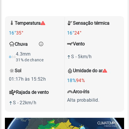
Temperatura
Sensação térmica
16°
35°
16°
24°
Vento
Chuva
4.3mm
S - 5km/h
31% de chance
Sol
Umidade do ar
01:17h às 15:52h
18%
94%
Arco-íris
Rajada de vento
Alta probabilid.
S - 22km/h