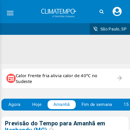
Faç
seu
logi
São Paulo, SP
Calor Frente fria alivia calor de 40°C no
arrow_forward
newspaper
Sudeste
Agora
Hoje
Amanhã
Fim de semana
15 
Previsão do Tempo para Amanhã
em