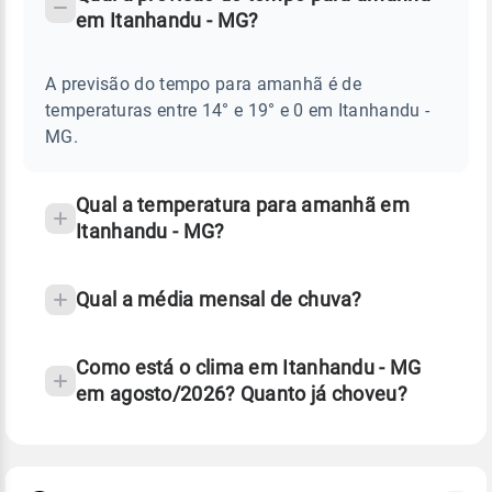
-
DO
em Itanhandu - MG?
TEMPO
Perguntas
AMANHÃ
E
frequentes
NOTÍCIAS
EM
A previsão do tempo para amanhã é de
sobre
ITANHANDU
temperaturas entre 14° e 19° e 0 em Itanhandu -
-
chuva
MG
MG.
e
temperatura
Qual a temperatura para amanhã em
Itanhandu - MG?
Qual a média mensal de chuva?
Como está o clima em Itanhandu - MG
em agosto/2026? Quanto já choveu?
Fonte: 30 anos de dados de reanálise ERA5.