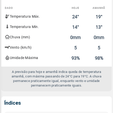
DADO
HOJE
AMANHÃ
Comparativo
24°
19°
Temperatura Máx.
entre
a
previsão
14°
13°
Temperatura Mín.
de
hoje
0mm
0mm
Chuva (mm)
e
amanhã
5
5
Vento (km/h)
93%
98%
Umidade Máxima
A previsão para hoje e amanhã indica queda de temperatura
amanhã, com máxima passando de 24°C para 19°C. A chuva
permanece praticamente igual, enquanto vento e umidade
permanecem praticamente iguais.
Índices