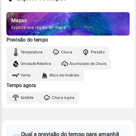
Mapas
Explore sua região no mapa
Previsão do tempo
Temperatura
Chuva
Pressão
Umidade Relativa
Acumulado de Chuva
Vento
Risco de Incêndio
Tempo agora
Satélite
Chuva Agora
FAQ
CLIMA,
PREVISÃO
Qual a previsão do tempo para amanhã