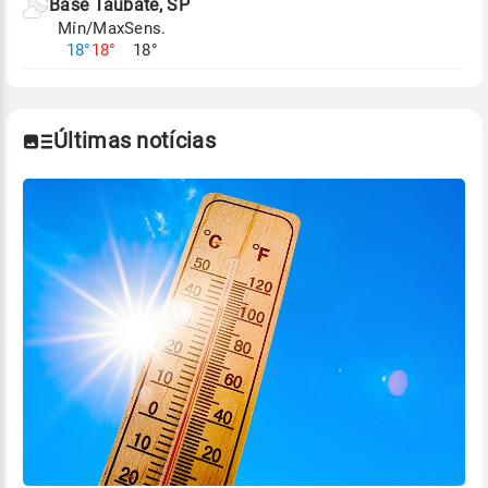
Base Taubaté, SP
Mín/Max
Sens.
18°
18°
18°
Últimas notícias