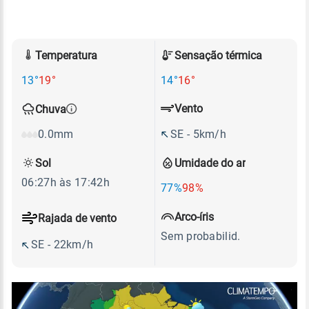
Temperatura
Sensação térmica
13°
19°
14°
16°
Vento
Chuva
SE - 5km/h
0.0mm
Sol
Umidade do ar
06:27h às 17:42h
77%
98%
Arco-íris
Rajada de vento
Sem probabilid.
SE - 22km/h