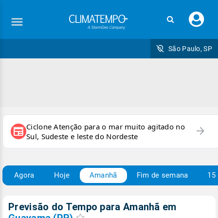
Faç
seu
logi
São Paulo, SP
Ciclone Atenção para o mar muito agitado no
arrow_forward
newspaper
Sul, Sudeste e leste do Nordeste
Agora
Hoje
Amanhã
Fim de semana
15 
Previsão do Tempo para Amanhã
em