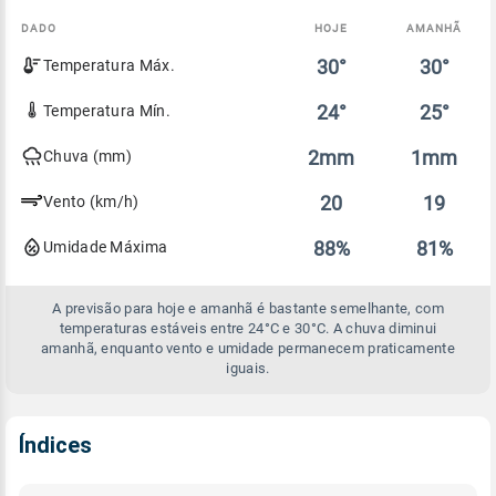
DADO
HOJE
AMANHÃ
Comparativo
30°
30°
Temperatura Máx.
entre
a
previsão
24°
25°
Temperatura Mín.
de
hoje
2mm
1mm
Chuva (mm)
e
amanhã
20
19
Vento (km/h)
88%
81%
Umidade Máxima
A previsão para hoje e amanhã é bastante semelhante, com
temperaturas estáveis entre 24°C e 30°C. A chuva diminui
amanhã, enquanto vento e umidade permanecem praticamente
iguais.
Índices