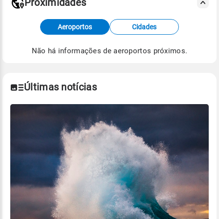
Proximidades
Fonte: dados combinados de estações
Aeroportos
Cidades
meteorológicas e satélite do Centro de Previsão
de Tempo e Estudos Climáticos (CPTEC).
Não há informações de aeroportos próximos.
Para obter mais informações sobre os dados
climáticos,
clique aqui.
Últimas notícias