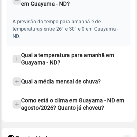
em Guayama - ND?
TEMPO
Perguntas
AMANHÃ
E
frequentes
NOTÍCIAS
EM
A previsão do tempo para amanhã é de
sobre
GUAYAMA
temperaturas entre 26° e 30° e 0 em Guayama -
-
chuva
ND
ND.
e
temperatura
Qual a temperatura para amanhã em
Guayama - ND?
Qual a média mensal de chuva?
Como está o clima em Guayama - ND em
agosto/2026? Quanto já choveu?
Fonte: 30 anos de dados de reanálise ERA5.