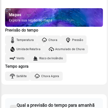
Mapas
Explore sua região no mapa
Previsão do tempo
Temperatura
Chuva
Pressão
Umidade Relativa
Acumulado de Chuva
Vento
Risco de Incêndio
Tempo agora
Satélite
Chuva Agora
FAQ
CLIMA,
PREVISÃO
Qual a previsão do tempo para amanhã
-
DO