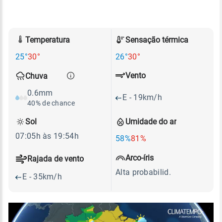
Temperatura
Sensação térmica
25°
30°
26°
30°
Vento
Chuva
0.6mm
E - 19km/h
40% de chance
Sol
Umidade do ar
07:05h às 19:54h
58%
81%
Arco-íris
Rajada de vento
Alta probabilid.
E - 35km/h