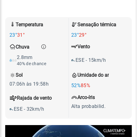
Temperatura
Sensação térmica
23°
31°
23°
29°
Vento
Chuva
2.8mm
ESE - 15km/h
40% de chance
Sol
Umidade do ar
07:06h às 19:58h
52%
85%
Arco-íris
Rajada de vento
Alta probabilid.
ESE - 32km/h