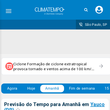
Faç
seu
logi
São Paulo, SP
Ciclone Formação de ciclone extratropical
arrow_forward
newspaper
provoca tornado e ventos acima de 100 km/h
no RS
Agora
Hoje
Amanhã
Fim de semana
15 
Previsão do Tempo para Amanhã
em
Yauco