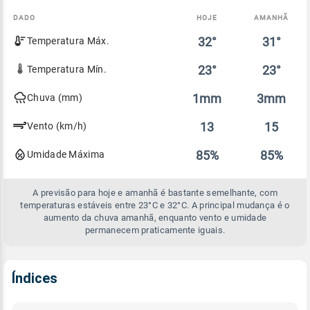
DADO
HOJE
AMANHÃ
Comparativo
32°
31°
Temperatura Máx.
entre
a
previsão
23°
23°
Temperatura Mín.
de
hoje
1mm
3mm
Chuva (mm)
e
amanhã
13
15
Vento (km/h)
85%
85%
Umidade Máxima
A previsão para hoje e amanhã é bastante semelhante, com
temperaturas estáveis entre 23°C e 32°C. A principal mudança é o
aumento da chuva amanhã, enquanto vento e umidade
permanecem praticamente iguais.
Índices