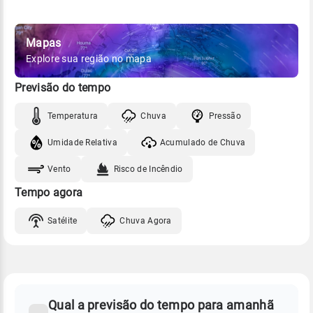
Mapas
Explore sua região no mapa
Previsão do tempo
Temperatura
Chuva
Pressão
Umidade Relativa
Acumulado de Chuva
Vento
Risco de Incêndio
Tempo agora
Satélite
Chuva Agora
FAQ
CLIMA,
PREVISÃO
Qual a previsão do tempo para amanhã
-
DO