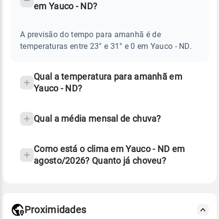
em Yauco - ND?
TEMPO
Perguntas
AMANHÃ
E
frequentes
NOTÍCIAS
EM
A previsão do tempo para amanhã é de
sobre
YAUCO
temperaturas entre 23° e 31° e 0 em Yauco - ND.
-
chuva
ND
e
temperatura
Qual a temperatura para amanhã em
Yauco - ND?
Qual a média mensal de chuva?
Como está o clima em Yauco - ND em
agosto/2026? Quanto já choveu?
Fonte: 30 anos de dados de reanálise ERA5.
Proximidades