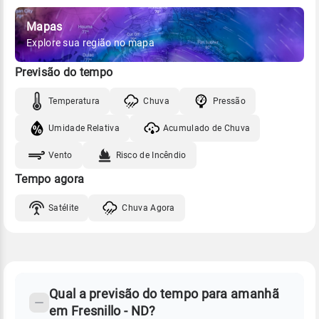
Mapas
Explore sua região no mapa
Previsão do tempo
Temperatura
Chuva
Pressão
Umidade Relativa
Acumulado de Chuva
Vento
Risco de Incêndio
Tempo agora
Satélite
Chuva Agora
FAQ
CLIMA,
PREVISÃO
Qual a previsão do tempo para amanhã
-
DO
em Fresnillo - ND?
TEMPO
Perguntas