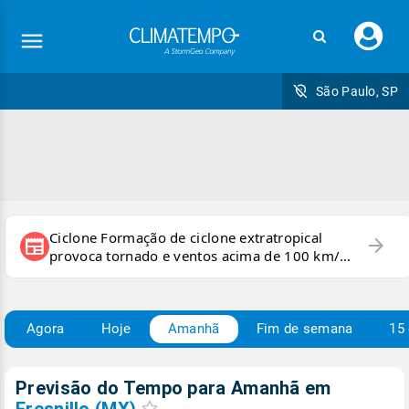
Faç
seu
logi
São Paulo, SP
Ciclone Formação de ciclone extratropical
arrow_forward
newspaper
provoca tornado e ventos acima de 100 km/h
no RS
Agora
Hoje
Amanhã
Fim de semana
15 
Previsão do Tempo para Amanhã
em