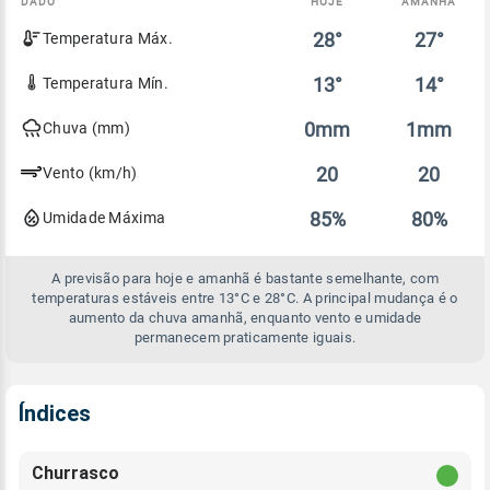
DADO
HOJE
AMANHÃ
Comparativo
28°
27°
Temperatura Máx.
entre
a
previsão
13°
14°
Temperatura Mín.
de
hoje
0mm
1mm
Chuva (mm)
e
amanhã
20
20
Vento (km/h)
85%
80%
Umidade Máxima
A previsão para hoje e amanhã é bastante semelhante, com
temperaturas estáveis entre 13°C e 28°C. A principal mudança é o
aumento da chuva amanhã, enquanto vento e umidade
permanecem praticamente iguais.
Índices
Churrasco