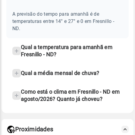
AMANHÃ
E
frequentes
NOTÍCIAS
EM
A previsão do tempo para amanhã é de
sobre
FRESNILLO
temperaturas entre 14° e 27° e 0 em Fresnillo -
-
chuva
ND
ND.
e
temperatura
Qual a temperatura para amanhã em
Fresnillo - ND?
Qual a média mensal de chuva?
Como está o clima em Fresnillo - ND em
agosto/2026? Quanto já choveu?
Fonte: 30 anos de dados de reanálise ERA5.
Proximidades