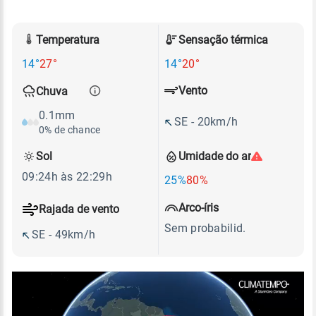
Temperatura
Sensação térmica
14°
27°
14°
20°
Vento
Chuva
0.1mm
SE - 20km/h
0% de chance
Sol
Umidade do ar
09:24h às 22:29h
25%
80%
Arco-íris
Rajada de vento
Sem probabilid.
SE - 49km/h