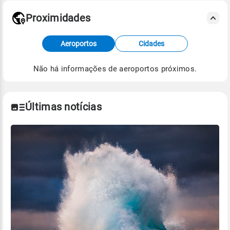
Proximidades
Fonte: dados combinados de estações
Aeroportos
Cidades
meteorológicas e satélite do Centro de Previsão
de Tempo e Estudos Climáticos (CPTEC).
Não há informações de aeroportos próximos.
Para obter mais informações sobre os dados
climáticos,
clique aqui.
Últimas notícias