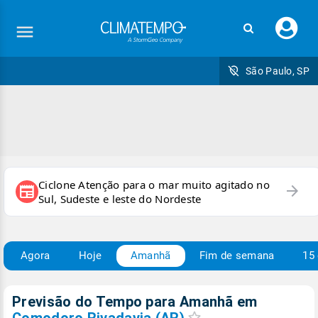
Faç
seu
logi
São Paulo, SP
Ciclone Atenção para o mar muito agitado no
arrow_forward
newspaper
Sul, Sudeste e leste do Nordeste
Agora
Hoje
Amanhã
Fim de semana
15 
Previsão do Tempo para Amanhã
em