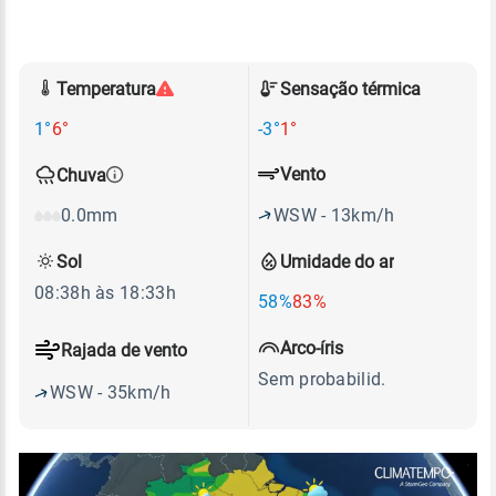
Temperatura
Sensação térmica
1°
6°
-3°
1°
Vento
Chuva
WSW - 13km/h
0.0mm
Sol
Umidade do ar
08:38h às 18:33h
58%
83%
Arco-íris
Rajada de vento
Sem probabilid.
WSW - 35km/h