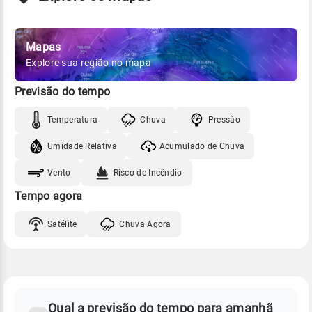
Mapas
Explore sua região no mapa
Previsão do tempo
Temperatura
Chuva
Pressão
Umidade Relativa
Acumulado de Chuva
Vento
Risco de Incêndio
Tempo agora
Satélite
Chuva Agora
FAQ
CLIMA,
PREVISÃO
Qual a previsão do tempo para amanhã