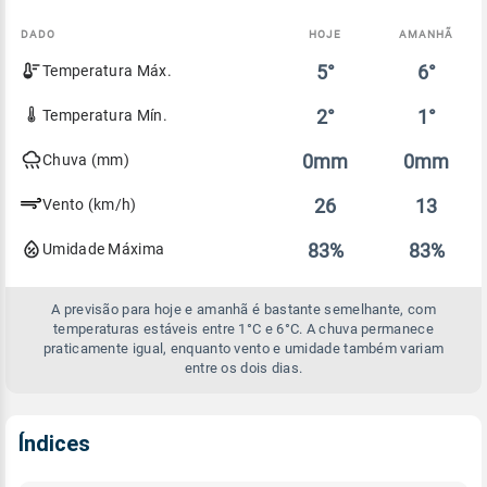
DADO
HOJE
AMANHÃ
Comparativo
5°
6°
Temperatura Máx.
entre
a
previsão
2°
1°
Temperatura Mín.
de
hoje
0mm
0mm
Chuva (mm)
e
amanhã
26
13
Vento (km/h)
83%
83%
Umidade Máxima
A previsão para hoje e amanhã é bastante semelhante, com
temperaturas estáveis entre 1°C e 6°C. A chuva permanece
praticamente igual, enquanto vento e umidade também variam
entre os dois dias.
Índices