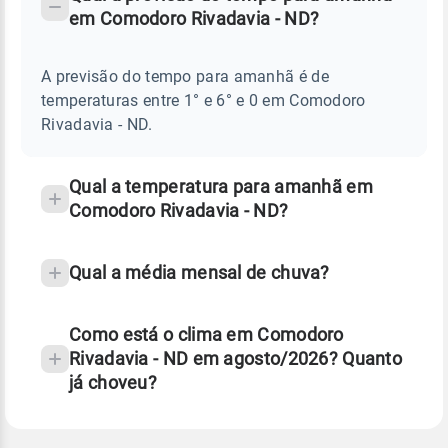
-
DO
em Comodoro Rivadavia - ND?
TEMPO
Perguntas
AMANHÃ
E
frequentes
NOTÍCIAS
EM
A previsão do tempo para amanhã é de
sobre
COMODORO
temperaturas entre 1° e 6° e 0 em Comodoro
RIVADAVIA
chuva
-
Rivadavia - ND.
ND
e
temperatura
Qual a temperatura para amanhã em
Comodoro Rivadavia - ND?
Qual a média mensal de chuva?
Como está o clima em Comodoro
Rivadavia - ND em agosto/2026? Quanto
já choveu?
Fonte: 30 anos de dados de reanálise ERA5.