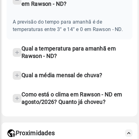
em Rawson - ND?
TEMPO
Perguntas
AMANHÃ
E
frequentes
NOTÍCIAS
EM
A previsão do tempo para amanhã é de
sobre
RAWSON
temperaturas entre 3° e 14° e 0 em Rawson - ND.
-
chuva
ND
e
temperatura
Qual a temperatura para amanhã em
Rawson - ND?
Qual a média mensal de chuva?
Como está o clima em Rawson - ND em
agosto/2026? Quanto já choveu?
Fonte: 30 anos de dados de reanálise ERA5.
Proximidades