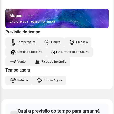
Mapas
Explore sua região no mapa
Previsão do tempo
Temperatura
Chuva
Pressão
Umidade Relativa
Acumulado de Chuva
Vento
Risco de Incêndio
Tempo agora
Satélite
Chuva Agora
FAQ
CLIMA,
PREVISÃO
Qual a previsão do tempo para amanhã
-
DO