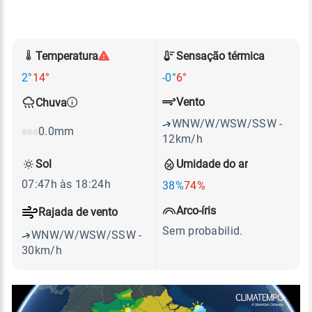
Temperatura
Sensação térmica
2°
14°
-0°
6°
Vento
Chuva
WNW/W/WSW/SSW -
0.0mm
12km/h
Sol
Umidade do ar
07:47h às 18:24h
38%
74%
Arco-íris
Rajada de vento
Sem probabilid.
WNW/W/WSW/SSW -
30km/h