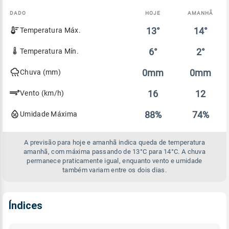
DADO
HOJE
AMANHÃ
Comparativo
13°
14°
Temperatura Máx.
entre
a
previsão
6°
2°
Temperatura Mín.
de
hoje
0mm
0mm
Chuva (mm)
e
amanhã
16
12
Vento (km/h)
88%
74%
Umidade Máxima
A previsão para hoje e amanhã indica queda de temperatura
amanhã, com máxima passando de 13°C para 14°C. A chuva
permanece praticamente igual, enquanto vento e umidade
também variam entre os dois dias.
Índices