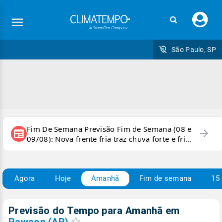
Faç
seu
logi
São Paulo, SP
Fim De Semana Previsão Fim de Semana (08 e
arrow_forward
newspaper
09/08): Nova frente fria traz chuva forte e frio
para áreas do país
Agora
Hoje
Amanhã
Fim de semana
15 
Previsão do Tempo para Amanhã
em