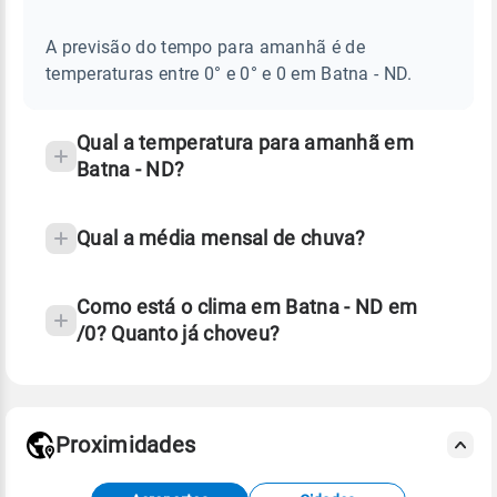
E
frequentes
NOTÍCIAS
EM
A previsão do tempo para amanhã é de
sobre
BATNA
temperaturas entre 0° e 0° e 0 em Batna - ND.
-
chuva
ND
e
temperatura
Qual a temperatura para amanhã em
Batna - ND?
Qual a média mensal de chuva?
Como está o clima em Batna - ND em
/0? Quanto já choveu?
Fonte: 30 anos de dados de reanálise ERA5.
Proximidades
Fonte: dados combinados de estações
meteorológicas e satélite do Centro de Previsão