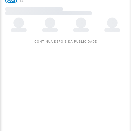
(AG)
Carregando
dados
meteorológicos