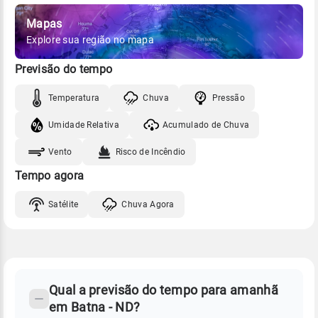
Mapas
Explore sua região no mapa
Previsão do tempo
Temperatura
Chuva
Pressão
Umidade Relativa
Acumulado de Chuva
Vento
Risco de Incêndio
Tempo agora
Satélite
Chuva Agora
FAQ
CLIMA,
PREVISÃO
Qual a previsão do tempo para amanhã
-
DO
em Batna - ND?
TEMPO
Perguntas
AMANHÃ