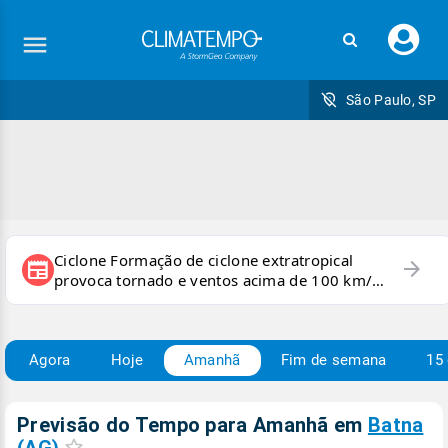
Faç
seu
logi
São Paulo, SP
Ciclone Formação de ciclone extratropical
arrow_forward
newspaper
provoca tornado e ventos acima de 100 km/h
no RS
Agora
Hoje
Amanhã
Fim de semana
15 
Previsão do Tempo para Amanhã
em
Batna