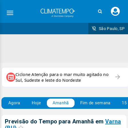
Faç
seu
logi
São Paulo, SP
Ciclone Atenção para o mar muito agitado no
arrow_forward
newspaper
Sul, Sudeste e leste do Nordeste
Agora
Hoje
Amanhã
Fim de semana
15 
Previsão do Tempo para Amanhã
em
Varna