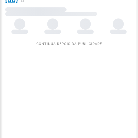
(BU)
Carregando
dados
meteorológicos