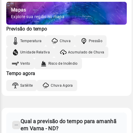
Mapas
Explore sua região no mapa
Previsão do tempo
Temperatura
Chuva
Pressão
Umidade Relativa
Acumulado de Chuva
Vento
Risco de Incêndio
Tempo agora
Satélite
Chuva Agora
FAQ
CLIMA,
PREVISÃO
Qual a previsão do tempo para amanhã
-
DO
em Varna - ND?
TEMPO
Perguntas
AMANHÃ