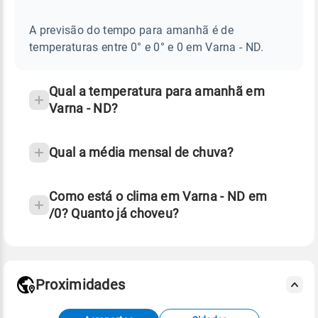
E
frequentes
NOTÍCIAS
EM
A previsão do tempo para amanhã é de
sobre
VARNA
temperaturas entre 0° e 0° e 0 em Varna - ND.
-
chuva
ND
e
temperatura
Qual a temperatura para amanhã em
Varna - ND?
Qual a média mensal de chuva?
Como está o clima em Varna - ND em
/0? Quanto já choveu?
Fonte: 30 anos de dados de reanálise ERA5.
Proximidades
Fonte: dados combinados de estações
meteorológicas e satélite do Centro de Previsão