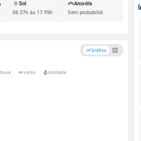
Sol
Arco-íris
o
06:37h às 17:59h
Sem probabilid.
Gráfico
Chuva
Vento
Umidade