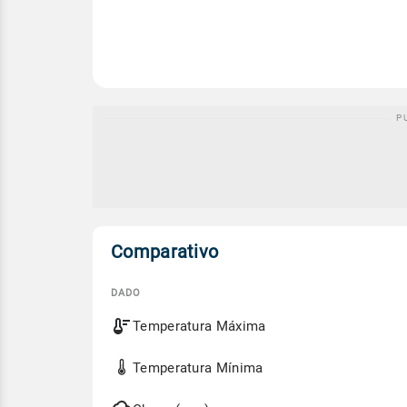
Comparativo
DADO
Comparativo
Temperatura Máxima
entre
a
previsão
Temperatura Mínima
de
hoje