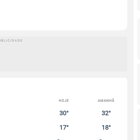
HOJE
AMANHÃ
30°
32°
17°
18°