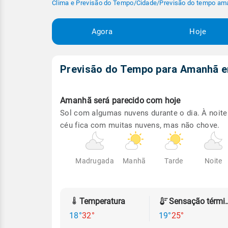
Clima e Previsão do Tempo
/
Cidade
/
Previsão do tempo am
Agora
Hoje
Previsão do Tempo para Amanhã
Amanhã será
parecido com hoje
Sol com algumas nuvens durante o dia. À noite
céu fica com muitas nuvens, mas não chove.
Madrugada
Manhã
Tarde
Noite
Temperatura
Sensação
18°
32°
19°
25°