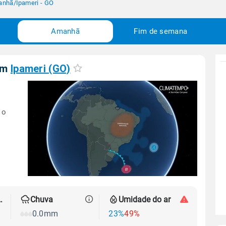
anhã
/
Ipameri - GO
Amanhã
Fim de semana
em
Ipameri (GO)
 o
 térmica
Chuva
Umidade do ar
0.0mm
23%
49%