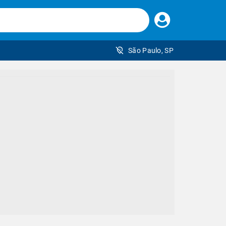
Faça
seu
login
São Paulo, SP