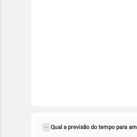
FAQ
CLIMA,
PREVISÃO
Qual a previsão do tempo para a
-
DO
TEMPO
Perguntas