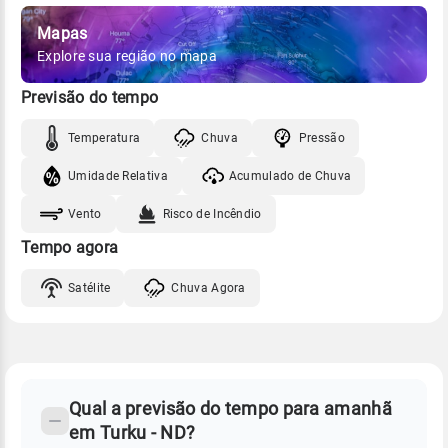
Mapas
Explore sua região no mapa
Previsão do tempo
Temperatura
Chuva
Pressão
Umidade Relativa
Acumulado de Chuva
Vento
Risco de Incêndio
Tempo agora
Satélite
Chuva Agora
FAQ
CLIMA,
PREVISÃO
Qual a previsão do tempo para amanhã
-
DO
em Turku - ND?
TEMPO
Perguntas
AMANHÃ