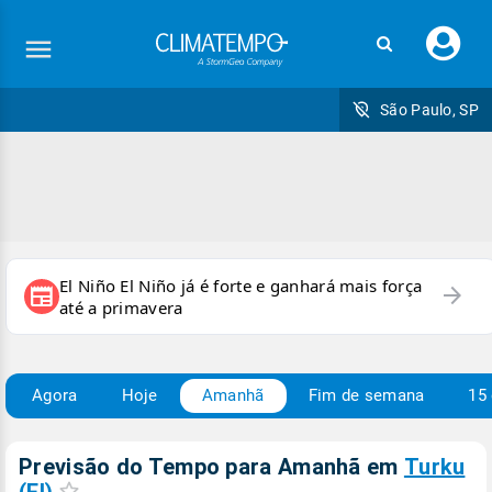
Faç
seu
logi
São Paulo, SP
El Niño El Niño já é forte e ganhará mais força
arrow_forward
newspaper
até a primavera
Agora
Hoje
Amanhã
Fim de semana
15 
Previsão do Tempo para Amanhã
em
Turku