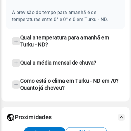
E
frequentes
NOTÍCIAS
EM
A previsão do tempo para amanhã é de
sobre
TURKU
temperaturas entre 0° e 0° e 0 em Turku - ND.
-
chuva
ND
e
temperatura
Qual a temperatura para amanhã em
Turku - ND?
Qual a média mensal de chuva?
Como está o clima em Turku - ND em /0?
Quanto já choveu?
Fonte: 30 anos de dados de reanálise ERA5.
Proximidades
Fonte: dados combinados de estações
meteorológicas e satélite do Centro de Previsão