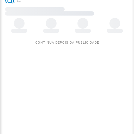
(FI)
Carregando
dados
meteorológicos