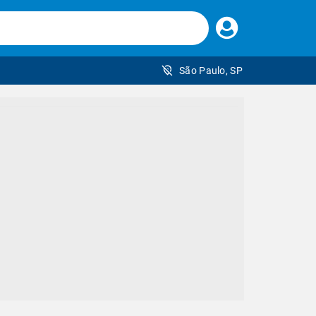
Faça
seu
login
São Paulo, SP