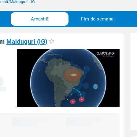
anhã
/
Maiduguri - IG
Amanhã
Fim de semana
em
Maiduguri (IG)