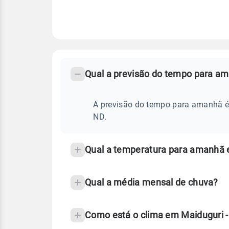
FAQ
CLIMA,
PREVISÃO
Qual a previsão do tempo para a
-
DO
TEMPO
Perguntas
AMANHÃ
E
frequentes
A previsão do tempo para amanhã é 
NOTÍCIAS
EM
sobre
ND.
MAIDUGURI
-
chuva
ND
e
Qual a temperatura para amanhã 
temperatura
Qual a média mensal de chuva?
Como está o clima em Maiduguri 