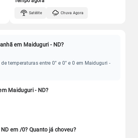
Tempo agora
Satélite
Chuva Agora
manhã em Maiduguri - ND?
de temperaturas entre 0° e 0° e 0 em Maiduguri -
em Maiduguri - ND?
- ND em /0? Quanto já choveu?