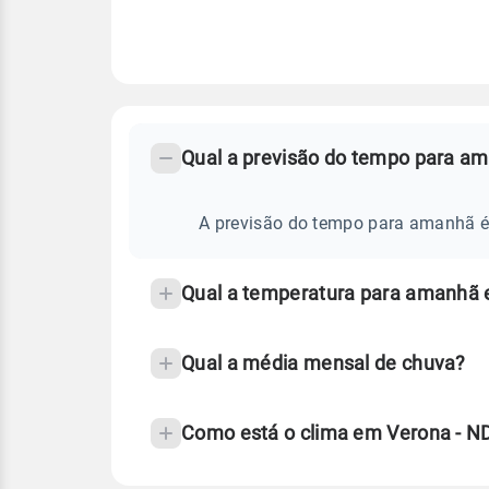
FAQ
CLIMA,
PREVISÃO
Qual a previsão do tempo para a
-
DO
TEMPO
Perguntas
AMANHÃ
E
frequentes
A previsão do tempo para amanhã é 
NOTÍCIAS
EM
sobre
VERONA
-
chuva
ND
Qual a temperatura para amanhã 
e
temperatura
Qual a média mensal de chuva?
Como está o clima em Verona - N
Fonte: 30 anos de dados de reanáli