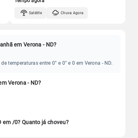
Tempo agora
Satélite
Chuva Agora
manhã em Verona - ND?
de temperaturas entre 0° e 0° e 0 em Verona - ND.
em Verona - ND?
D em /0? Quanto já choveu?
se ERA5.