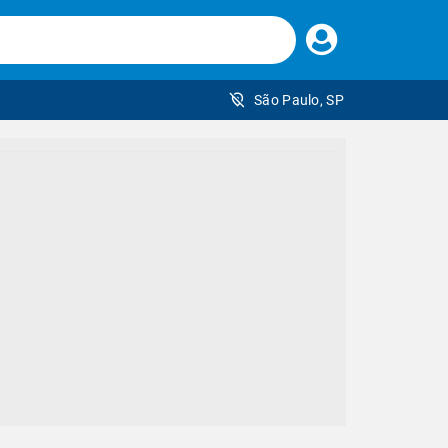
Faça
seu
login
São Paulo, SP