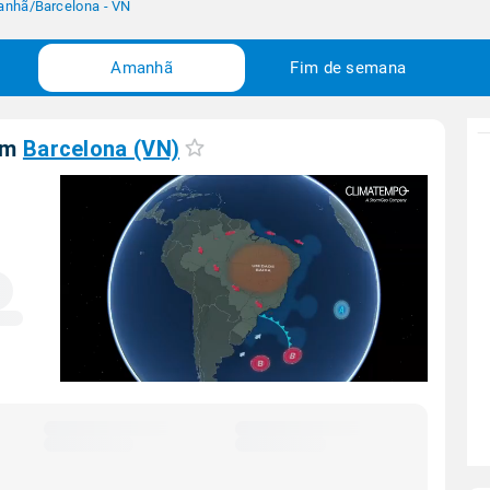
anhã
/
Barcelona - VN
Amanhã
Fim de semana
em
Barcelona (VN)