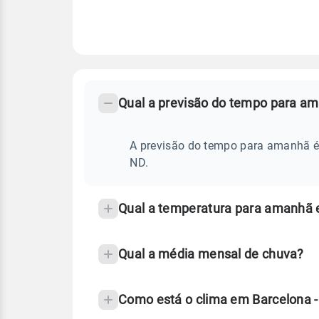
FAQ
CLIMA,
PREVISÃO
Qual a previsão do tempo para a
-
DO
TEMPO
Perguntas
AMANHÃ
E
frequentes
A previsão do tempo para amanhã é 
NOTÍCIAS
EM
sobre
ND.
BARCELONA
-
chuva
ND
e
Qual a temperatura para amanhã 
temperatura
Qual a média mensal de chuva?
Como está o clima em Barcelona 