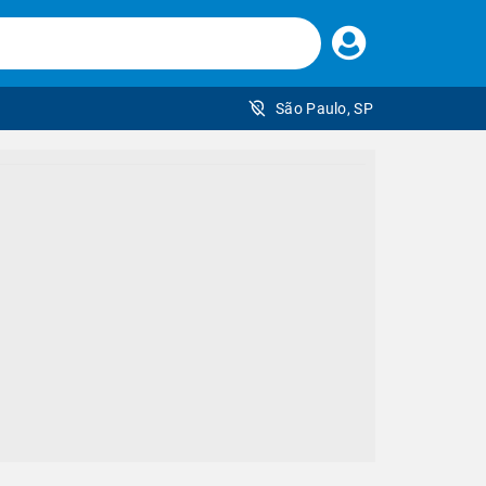
Faça
seu
login
São Paulo, SP