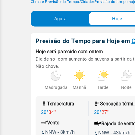
Clima e Previsão do Tempo
/
Cidade
/
Previsão do tempo hoj
Agora
Hoje
Previsão do Tempo para Hoje
em
C
Hoje será
parecido com ontem
Dia de sol com aumento de nuvens a partir da t
Não chove.
Madrugada
Manhã
Tarde
Noite
Temperatura
Sensação
20°
34°
20°
27°
Vento
Rajada de vent
NNW - 8km/h
NNW - 43km/h