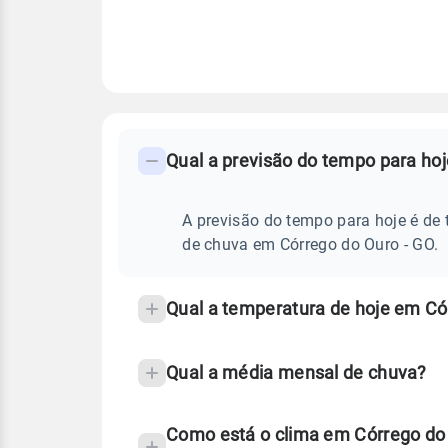
FAQ
CLIMA,
PREVISÃO
Qual a previsão do tempo para ho
-
DO
TEMPO
Perguntas
HOJE
E
frequentes
A previsão do tempo para hoje é de 
NOTÍCIAS
EM
sobre
de chuva em Córrego do Ouro - GO.
CÓRREGO
DO
chuva
OURO
-
e
Qual a temperatura de hoje em Có
GO
temperatura
Qual a média mensal de chuva?
Como está o clima em Córrego do