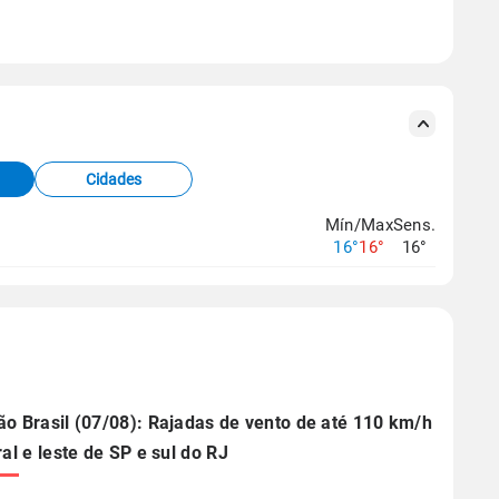
se ERA5.
s meteorológicas e satélite do Centro de Previsão
TEC).
Cidades
os dados climáticos,
clique aqui.
Mín/Max
Sens.
16°
16°
16°
ão Brasil (07/08): Rajadas de vento de até 110 km/h
ral e leste de SP e sul do RJ