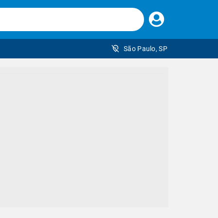
Faça
seu
login
São Paulo, SP