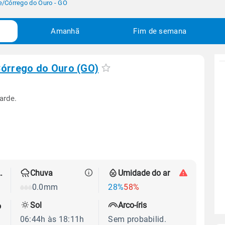
e
/
Córrego do Ouro - GO
Amanhã
Fim de semana
órrego do Ouro (GO)
arde.
 térmica
Chuva
Umidade do ar
0.0mm
28%
58%
Sol
Arco-íris
o
06:44h às 18:11h
Sem probabilid.