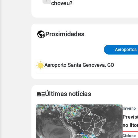
choveu?
Fonte: 30 anos de dados de reanáli
Proximidades
Fonte: dados combinados de estaçõe
de Tempo e Estudos Climáticos (CP
Aeroportos
Para obter mais informações sobre 
Aeroporto Santa Genoveva, GO
Últimas notícias
Inverno
Previs
no lito
Ciclone