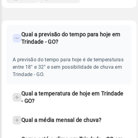
FAQ
CLIMA,
PREVISÃO
Qual a previsão do tempo para hoje em
-
DO
Trindade - GO?
TEMPO
Perguntas
HOJE
E
frequentes
NOTÍCIAS
EM
A previsão do tempo para hoje é de temperaturas
sobre
TRINDADE
entre 18° e 32° e sem possibilidade de chuva em
-
chuva
GO
Trindade - GO.
e
temperatura
Qual a temperatura de hoje em Trindade
- GO?
Qual a média mensal de chuva?