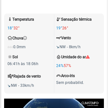
Temperatura
Sensação térmica
18°
32°
19°
26°
Vento
Chuva
NW - 8km/h
0.0mm
Sol
Umidade do ar
06:41h às 18:06h
24%
57%
Arco-íris
Rajada de vento
Sem probabilid.
NW - 33km/h