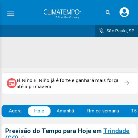
Faç
seu
logi
São Paulo, SP
El Niño El Niño já é forte e ganhará mais força
arrow_forward
newspaper
até a primavera
Agora
Hoje
Amanhã
Fim de semana
15 
Previsão do Tempo para Hoje
em
Trindade