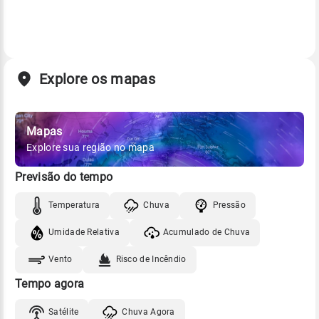
Explore os mapas
Mapas
Explore sua região no mapa
Previsão do tempo
Temperatura
Chuva
Pressão
Umidade Relativa
Acumulado de Chuva
Vento
Risco de Incêndio
Tempo agora
Satélite
Chuva Agora