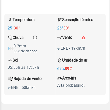
Temperatura
Sensação térmica
25°
30°
26°
30°
Vento
Chuva
0.2mm
ENE - 19km/h
55% de chance
Sol
Umidade do ar
05:56h às 17:57h
67%
89%
Arco-íris
Rajada de vento
Alta probabilid.
ENE - 50km/h