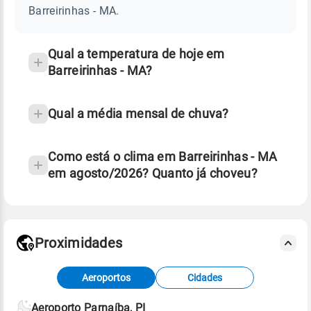
MA
Barreirinhas - MA.
e
temperatura
Qual a temperatura de hoje em
Barreirinhas - MA?
Qual a média mensal de chuva?
Como está o clima em Barreirinhas - MA
em agosto/2026? Quanto já choveu?
Fonte: 30 anos de dados de reanálise ERA5.
Proximidades
Fonte: dados combinados de estações
Aeroportos
Cidades
meteorológicas e satélite do Centro de Previsão
de Tempo e Estudos Climáticos (CPTEC).
Aeroporto Parnaíba, PI