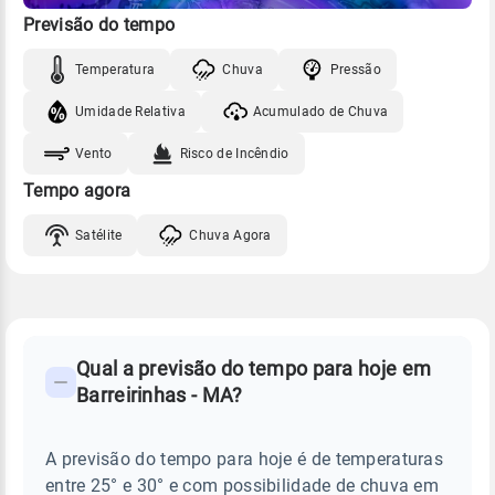
Previsão do tempo
Temperatura
Chuva
Pressão
Umidade Relativa
Acumulado de Chuva
Vento
Risco de Incêndio
Tempo agora
Satélite
Chuva Agora
FAQ
CLIMA,
PREVISÃO
Qual a previsão do tempo para hoje em
-
DO
Barreirinhas - MA?
TEMPO
Perguntas
HOJE
E
frequentes
NOTÍCIAS
EM
A previsão do tempo para hoje é de temperaturas
sobre
BARREIRINHAS
entre 25° e 30° e com possibilidade de chuva em
-
chuva