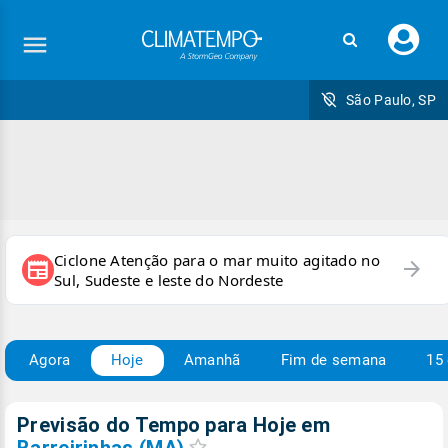
Faç
seu
logi
São Paulo, SP
Ciclone Atenção para o mar muito agitado no
arrow_forward
newspaper
Sul, Sudeste e leste do Nordeste
Agora
Hoje
Amanhã
Fim de semana
15 
Previsão do Tempo para Hoje
em