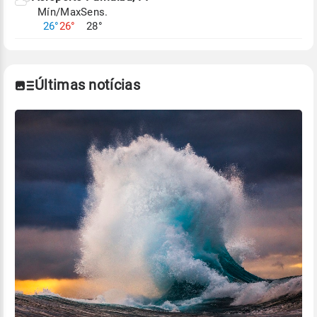
Mín/Max
Sens.
Para obter mais informações sobre os dados
26°
26°
28°
climáticos,
clique aqui.
Últimas notícias