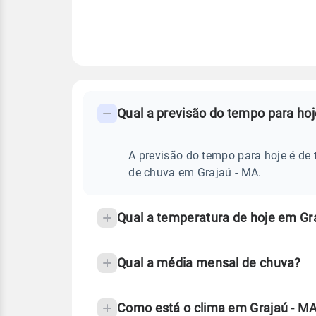
FAQ
CLIMA,
PREVISÃO
Qual a previsão do tempo para ho
-
DO
TEMPO
Perguntas
HOJE
E
frequentes
A previsão do tempo para hoje é de 
NOTÍCIAS
EM
sobre
de chuva em Grajaú - MA.
GRAJAÚ
-
chuva
MA
e
Qual a temperatura de hoje em Gr
temperatura
Qual a média mensal de chuva?
Como está o clima em Grajaú - M