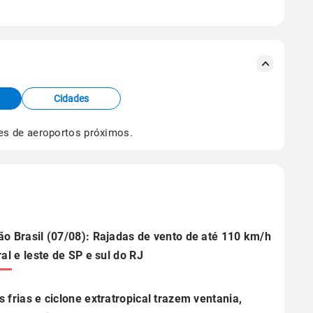
se ERA5.
s meteorológicas e satélite do Centro de Previsão
TEC).
Cidades
os dados climáticos,
clique aqui.
es de aeroportos próximos.
ão Brasil (07/08): Rajadas de vento de até 110 km/h
ral e leste de SP e sul do RJ
s frias e ciclone extratropical trazem ventania,