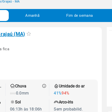
e
/
Grajaú - MA
Amanhã
Fim de semana
rajaú (MA)
a fica
 térmica
Chuva
Umidade do ar
0.0mm
41%
94%
Sol
Arco-íris
o
06:13h às 18:06h
Sem probabilid.