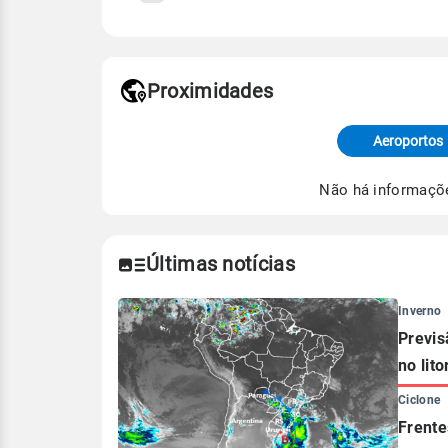
Fonte: 30 anos de dados de reanáli
Proximidades
Fonte: dados combinados de estaçõe
de Tempo e Estudos Climáticos (CP
Aeroportos
Para obter mais informações sobre 
Não há informaçõ
Últimas notícias
Inverno
Previs
no lito
Ciclone
Frente