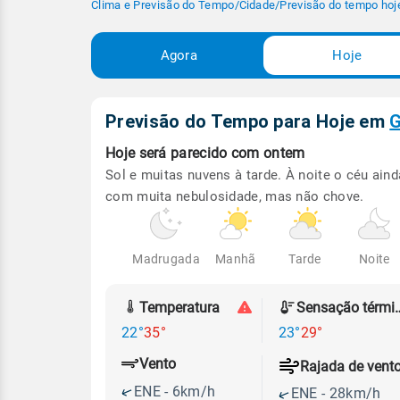
Clima e Previsão do Tempo
/
Cidade
/
Previsão do tempo hoj
Agora
Hoje
Previsão do Tempo para Hoje
em
G
Hoje será
parecido com ontem
Sol e muitas nuvens à tarde. À noite o céu aind
com muita nebulosidade, mas não chove.
Madrugada
Manhã
Tarde
Noite
Temperatura
Sensação
22°
35°
23°
29°
Vento
Rajada de vent
ENE - 6km/h
ENE - 28km/h