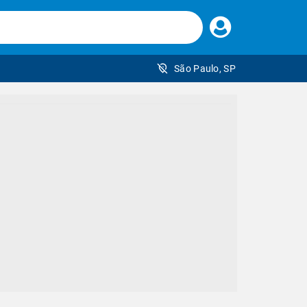
Faça
seu
login
São Paulo, SP