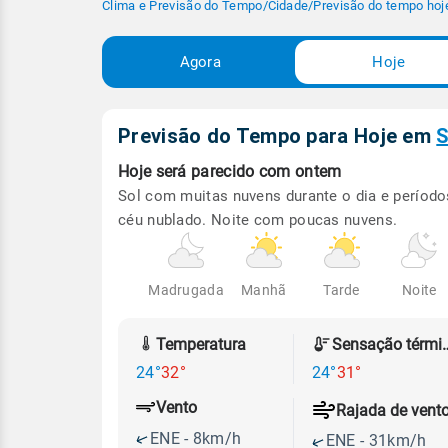
Clima e Previsão do Tempo
/
Cidade
/
Previsão do tempo hoj
Agora
Hoje
Previsão do Tempo para Hoje
em
S
Hoje será
parecido com ontem
Sol com muitas nuvens durante o dia e período
céu nublado. Noite com poucas nuvens.
Madrugada
Manhã
Tarde
Noite
Temperatura
Sensação
24°
32°
24°
31°
Vento
Rajada de vent
ENE - 8km/h
ENE - 31km/h