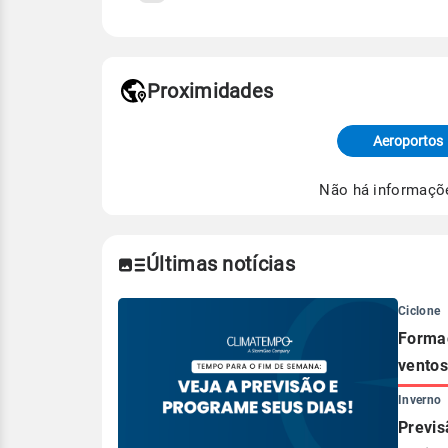
Fonte: 30 anos de dados de reanáli
Proximidades
Fonte: dados combinados de estaçõe
de Tempo e Estudos Climáticos (CP
Aeroportos
Para obter mais informações sobre 
Não há informaçõ
Últimas notícias
Ciclone
Formaç
ventos
Inverno
Previs