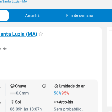
e
/
Santa Luzia - MA
Amanhã
Fim de semana
anta Luzia (MA)
s de
 térmica
Chuva
Umidade do ar
0.0mm
58%
95%
Sol
Arco-íris
o
06:09h às 18:07h
Sem probabilid.