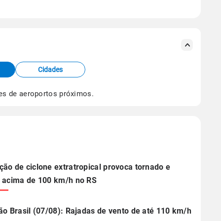
se ERA5.
s meteorológicas e satélite do Centro de Previsão
TEC).
Cidades
os dados climáticos,
clique aqui.
es de aeroportos próximos.
ão de ciclone extratropical provoca tornado e
 acima de 100 km/h no RS
ão Brasil (07/08): Rajadas de vento de até 110 km/h