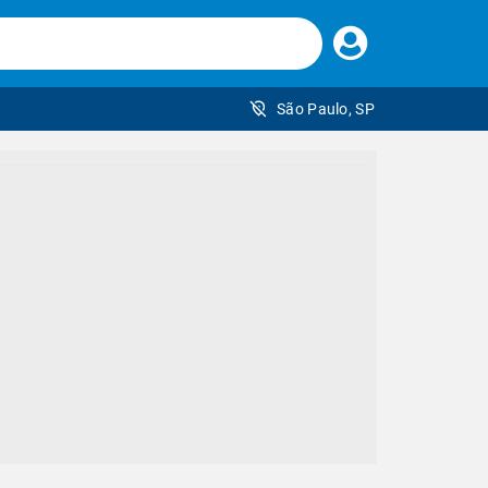
Faça
seu
login
São Paulo, SP