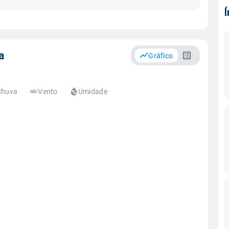
a
Gráfico
Chuva
Vento
Umidade