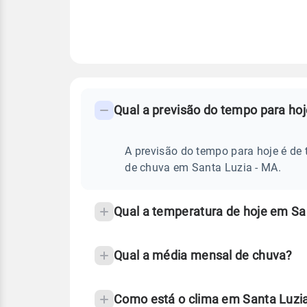
FAQ
CLIMA,
PREVISÃO
Qual a previsão do tempo para ho
-
DO
TEMPO
Perguntas
HOJE
E
frequentes
A previsão do tempo para hoje é de 
NOTÍCIAS
EM
sobre
de chuva em Santa Luzia - MA.
SANTA
LUZIA
chuva
-
MA
e
Qual a temperatura de hoje em Sa
temperatura
Qual a média mensal de chuva?
Como está o clima em Santa Luzi