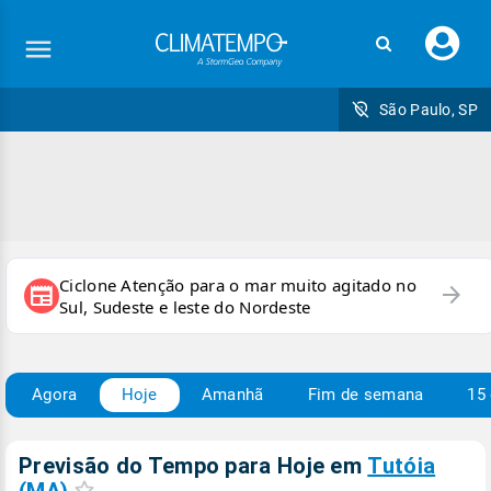
Faç
seu
logi
São Paulo, SP
Ciclone Atenção para o mar muito agitado no
arrow_forward
newspaper
Sul, Sudeste e leste do Nordeste
Agora
Hoje
Amanhã
Fim de semana
15 
Previsão do Tempo para Hoje
em
Tutóia