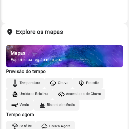
Explore os mapas
Mapas
Explore sua região no mapa
Previsão do tempo
Temperatura
Chuva
Pressão
Umidade Relativa
Acumulado de Chuva
Vento
Risco de Incêndio
Tempo agora
Satélite
Chuva Agora