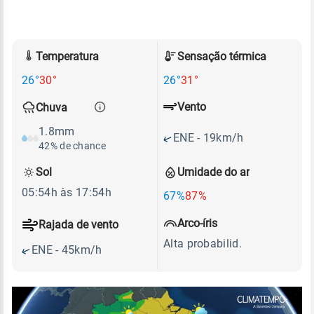
Temperatura
Sensação térmica
26°
30°
26°
31°
Vento
Chuva
1.8mm
ENE - 19km/h
42% de chance
Sol
Umidade do ar
05:54h às 17:54h
67%
87%
Arco-íris
Rajada de vento
Alta probabilid.
ENE - 45km/h