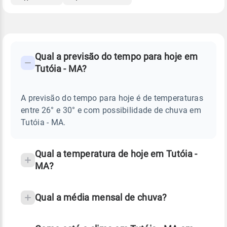
FAQ
CLIMA,
PREVISÃO
Qual a previsão do tempo para hoje em
-
DO
Tutóia - MA?
TEMPO
Perguntas
HOJE
E
frequentes
NOTÍCIAS
EM
A previsão do tempo para hoje é de temperaturas
sobre
TUTÓIA
entre 26° e 30° e com possibilidade de chuva em
-
chuva
MA
Tutóia - MA.
e
temperatura
Qual a temperatura de hoje em Tutóia -
MA?
Qual a média mensal de chuva?