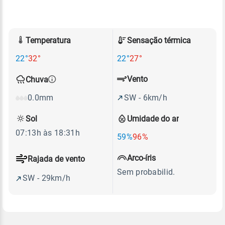
Temperatura
Sensação térmica
22°
32°
22°
27°
Vento
Chuva
SW - 6km/h
0.0mm
Sol
Umidade do ar
07:13h às 18:31h
59%
96%
Arco-íris
Rajada de vento
Sem probabilid.
SW - 29km/h