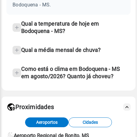
MS
Bodoquena - MS.
e
temperatura
Qual a temperatura de hoje em
Bodoquena - MS?
Qual a média mensal de chuva?
Como está o clima em Bodoquena - MS
em agosto/2026? Quanto já choveu?
Fonte: 30 anos de dados de reanálise ERA5.
Proximidades
Fonte: dados combinados de estações
Aeroportos
Cidades
meteorológicas e satélite do Centro de Previsão
de Tempo e Estudos Climáticos (CPTEC).
Aeroporto Regional de Bonito, MS