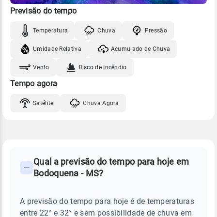
Previsão do tempo
Temperatura
Chuva
Pressão
Umidade Relativa
Acumulado de Chuva
Vento
Risco de Incêndio
Tempo agora
Satélite
Chuva Agora
FAQ
CLIMA,
PREVISÃO
Qual a previsão do tempo para hoje em
-
DO
Bodoquena - MS?
TEMPO
Perguntas
HOJE
E
frequentes
NOTÍCIAS
EM
A previsão do tempo para hoje é de temperaturas
sobre
BODOQUENA
entre 22° e 32° e sem possibilidade de chuva em
-
chuva