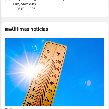
Mín/Max
Sens.
Para obter mais informações sobre os dados
19°
19°
19°
climáticos,
clique aqui.
Últimas notícias