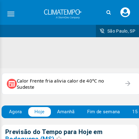
Faç
seu
logi
São Paulo, SP
Calor Frente fria alivia calor de 40°C no
arrow_forward
newspaper
Sudeste
Agora
Hoje
Amanhã
Fim de semana
15 
Previsão do Tempo para Hoje
em