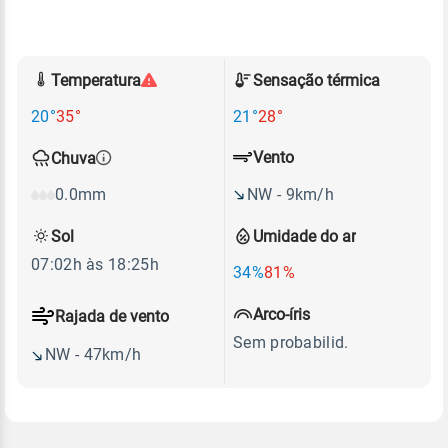
Temperatura
Sensação térmica
20°
35°
21°
28°
Vento
Chuva
NW - 9km/h
0.0mm
Sol
Umidade do ar
07:02h às 18:25h
34%
81%
Arco-íris
Rajada de vento
Sem probabilid.
NW - 47km/h