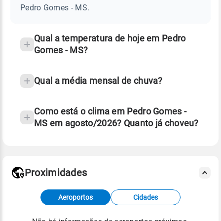
-
Pedro Gomes - MS.
MS
e
temperatura
Qual a temperatura de hoje em Pedro
Gomes - MS?
Qual a média mensal de chuva?
Como está o clima em Pedro Gomes -
MS em agosto/2026? Quanto já choveu?
Fonte: 30 anos de dados de reanálise ERA5.
Proximidades
Fonte: dados combinados de estações
Aeroportos
Cidades
meteorológicas e satélite do Centro de Previsão
de Tempo e Estudos Climáticos (CPTEC).