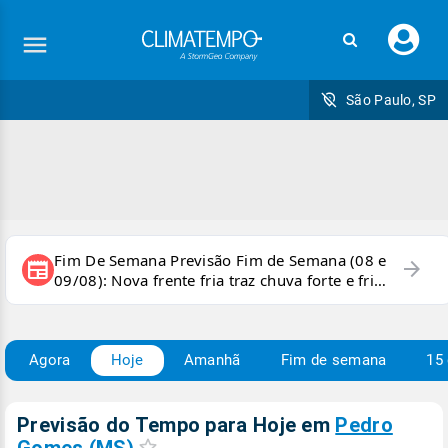
Faç
seu
logi
São Paulo, SP
Fim De Semana Previsão Fim de Semana (08 e
arrow_forward
newspaper
09/08): Nova frente fria traz chuva forte e frio
para áreas do país
Agora
Hoje
Amanhã
Fim de semana
15 
Previsão do Tempo para Hoje
em
Pedro