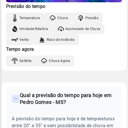
Previsão do tempo
Temperatura
Chuva
Pressão
Umidade Relativa
Acumulado de Chuva
Vento
Risco de Incêndio
Tempo agora
Satélite
Chuva Agora
FAQ
CLIMA,
PREVISÃO
Qual a previsão do tempo para hoje em
-
DO
Pedro Gomes - MS?
TEMPO
Perguntas
HOJE
E
frequentes
NOTÍCIAS
EM
A previsão do tempo para hoje é de temperaturas
sobre
PEDRO
entre 20° e 35° e sem possibilidade de chuva em
GOMES
chuva