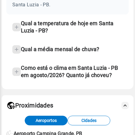
-
Santa Luzia - PB.
PB
e
temperatura
Qual a temperatura de hoje em Santa
Luzia - PB?
Qual a média mensal de chuva?
Como está o clima em Santa Luzia - PB
em agosto/2026? Quanto já choveu?
Fonte: 30 anos de dados de reanálise ERA5.
Proximidades
Fonte: dados combinados de estações
Aeroportos
Cidades
meteorológicas e satélite do Centro de Previsão
de Tempo e Estudos Climáticos (CPTEC).
Aeroporto Campina Grande, PB