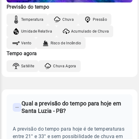
Previsão do tempo
Temperatura
Chuva
Pressão
Umidade Relativa
Acumulado de Chuva
Vento
Risco de Incêndio
Tempo agora
Satélite
Chuva Agora
FAQ
CLIMA,
PREVISÃO
Qual a previsão do tempo para hoje em
-
DO
Santa Luzia - PB?
TEMPO
Perguntas
HOJE
E
frequentes
NOTÍCIAS
EM
A previsão do tempo para hoje é de temperaturas
sobre
SANTA
entre 21° e 33° e sem possibilidade de chuva em
LUZIA
chuva