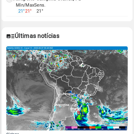
Mín/Max
Sens.
Para obter mais informações sobre os dados
21°
21°
21°
climáticos,
clique aqui.
Últimas notícias