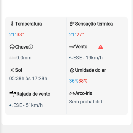
Temperatura
Sensação térmica
21°
33°
21°
27°
Vento
Chuva
ESE - 19km/h
0.0mm
Sol
Umidade do ar
05:38h às 17:28h
36%
88%
Arco-íris
Rajada de vento
Sem probabilid.
ESE - 51km/h