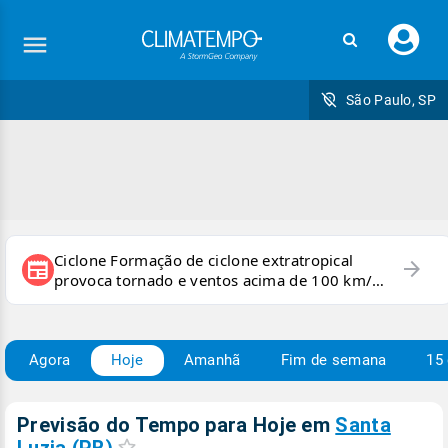
Faç
seu
logi
São Paulo, SP
Ciclone Formação de ciclone extratropical
arrow_forward
newspaper
provoca tornado e ventos acima de 100 km/h
no RS
Agora
Hoje
Amanhã
Fim de semana
15 
Previsão do Tempo para Hoje
em
Santa