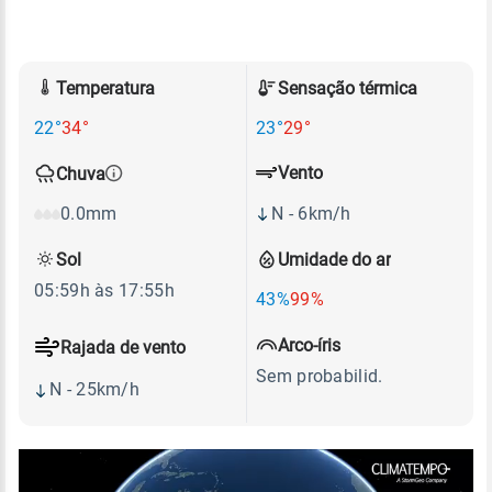
Temperatura
Sensação térmica
22°
34°
23°
29°
Vento
Chuva
N - 6km/h
0.0mm
Sol
Umidade do ar
05:59h às 17:55h
43%
99%
Arco-íris
Rajada de vento
Sem probabilid.
N - 25km/h