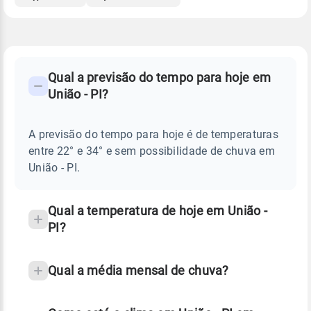
FAQ
CLIMA,
PREVISÃO
Qual a previsão do tempo para hoje em
-
DO
União - PI?
TEMPO
Perguntas
HOJE
E
frequentes
NOTÍCIAS
EM
A previsão do tempo para hoje é de temperaturas
sobre
UNIÃO
entre 22° e 34° e sem possibilidade de chuva em
-
chuva
PI
União - PI.
e
temperatura
Qual a temperatura de hoje em União -
PI?
Qual a média mensal de chuva?