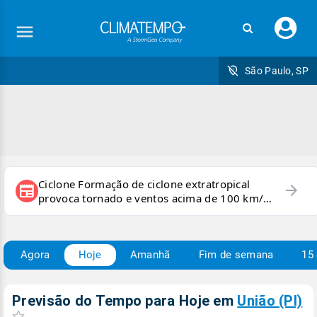
Faç
seu
logi
São Paulo, SP
Ciclone Formação de ciclone extratropical
arrow_forward
newspaper
provoca tornado e ventos acima de 100 km/h
no RS
Agora
Hoje
Amanhã
Fim de semana
15 
Previsão do Tempo para Hoje
em
União (PI)