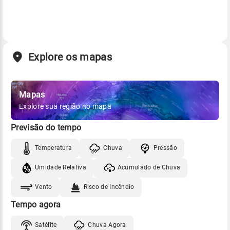
Explore os mapas
Mapas
Explore sua região no mapa
Previsão do tempo
Temperatura
Chuva
Pressão
Umidade Relativa
Acumulado de Chuva
Vento
Risco de Incêndio
Tempo agora
Satélite
Chuva Agora