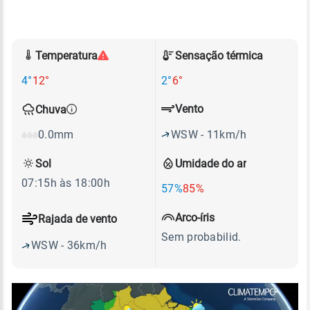
Temperatura
Sensação térmica
4°
12°
2°
6°
Vento
Chuva
WSW - 11km/h
0.0mm
Sol
Umidade do ar
07:15h às 18:00h
57%
85%
Arco-íris
Rajada de vento
Sem probabilid.
WSW - 36km/h