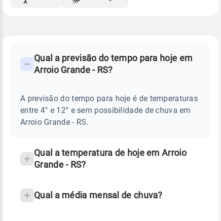
FAQ
CLIMA,
PREVISÃO
Qual a previsão do tempo para hoje em
-
DO
Arroio Grande - RS?
TEMPO
Perguntas
HOJE
E
frequentes
NOTÍCIAS
EM
A previsão do tempo para hoje é de temperaturas
sobre
ARROIO
entre 4° e 12° e sem possibilidade de chuva em
GRANDE
chuva
-
Arroio Grande - RS.
RS
e
temperatura
Qual a temperatura de hoje em Arroio
Grande - RS?
Qual a média mensal de chuva?