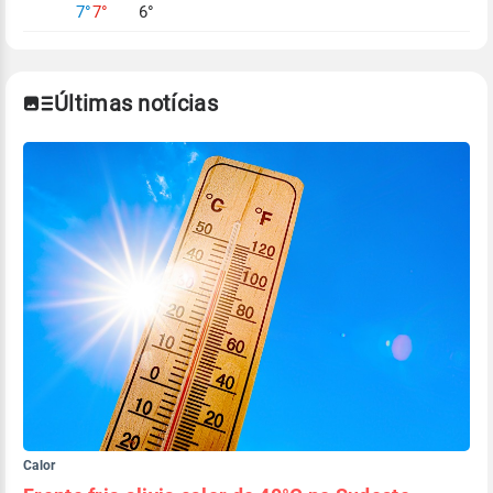
7°
7°
6°
Últimas notícias
Calor