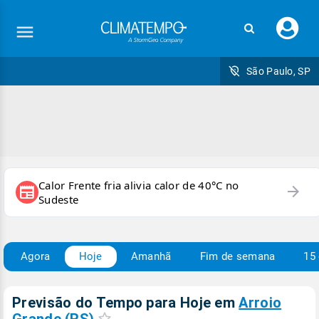
Faç
seu
logi
São Paulo, SP
Calor Frente fria alivia calor de 40°C no
arrow_forward
newspaper
Sudeste
Agora
Hoje
Amanhã
Fim de semana
15 
Previsão do Tempo para Hoje
em
Arroio