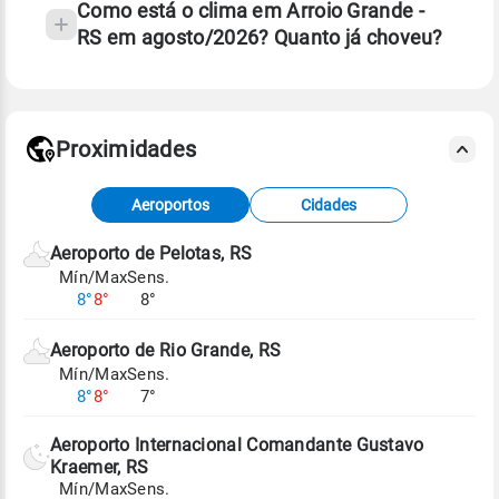
Como está o clima em Arroio Grande -
RS em agosto/2026? Quanto já choveu?
Fonte: 30 anos de dados de reanálise ERA5.
Proximidades
Fonte: dados combinados de estações
Aeroportos
Cidades
meteorológicas e satélite do Centro de Previsão
de Tempo e Estudos Climáticos (CPTEC).
Aeroporto de Pelotas, RS
Mín/Max
Sens.
Para obter mais informações sobre os dados
8°
8°
8°
climáticos,
clique aqui.
Aeroporto de Rio Grande, RS
Mín/Max
Sens.
8°
8°
7°
Aeroporto Internacional Comandante Gustavo
Kraemer, RS
Mín/Max
Sens.