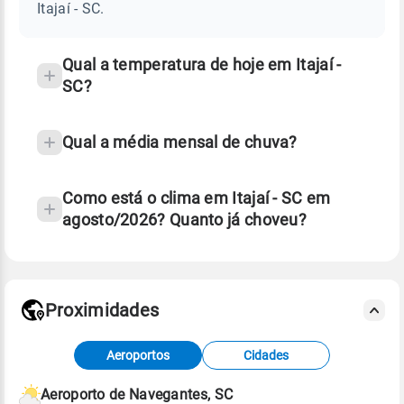
SC
Itajaí - SC.
e
temperatura
Qual a temperatura de hoje em Itajaí -
SC?
Qual a média mensal de chuva?
Como está o clima em Itajaí - SC em
agosto/2026? Quanto já choveu?
Fonte: 30 anos de dados de reanálise ERA5.
Proximidades
Fonte: dados combinados de estações
Aeroportos
Cidades
meteorológicas e satélite do Centro de Previsão
de Tempo e Estudos Climáticos (CPTEC).
Aeroporto de Navegantes, SC