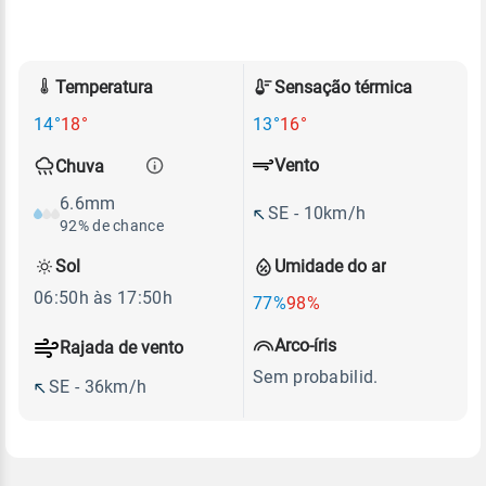
Temperatura
Sensação térmica
14°
18°
13°
16°
Vento
Chuva
6.6mm
SE - 10km/h
92% de chance
Sol
Umidade do ar
06:50h às 17:50h
77%
98%
Arco-íris
Rajada de vento
Sem probabilid.
SE - 36km/h