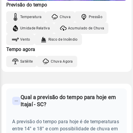
Previsão do tempo
Temperatura
Chuva
Pressão
Umidade Relativa
Acumulado de Chuva
Vento
Risco de Incêndio
Tempo agora
Satélite
Chuva Agora
FAQ
CLIMA,
PREVISÃO
Qual a previsão do tempo para hoje em
-
DO
Itajaí - SC?
TEMPO
Perguntas
HOJE
E
frequentes
NOTÍCIAS
EM
A previsão do tempo para hoje é de temperaturas
sobre
ITAJAÍ
entre 14° e 18° e com possibilidade de chuva em
-
chuva