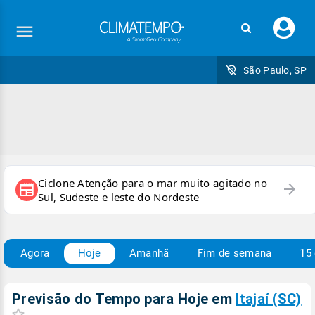
Faç
seu
logi
São Paulo, SP
Ciclone Atenção para o mar muito agitado no
arrow_forward
newspaper
Sul, Sudeste e leste do Nordeste
Agora
Hoje
Amanhã
Fim de semana
15 
Previsão do Tempo para Hoje
em
Itajaí (SC)