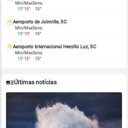
Mín/Max
Sens.
Para obter mais informações sobre os dados
15°
15°
15°
climáticos,
clique aqui.
Aeroporto de Joinville, SC
Mín/Max
Sens.
19°
19°
19°
Aeroporto Internacional Hercílio Luz, SC
Mín/Max
Sens.
15°
15°
15°
Últimas notícias