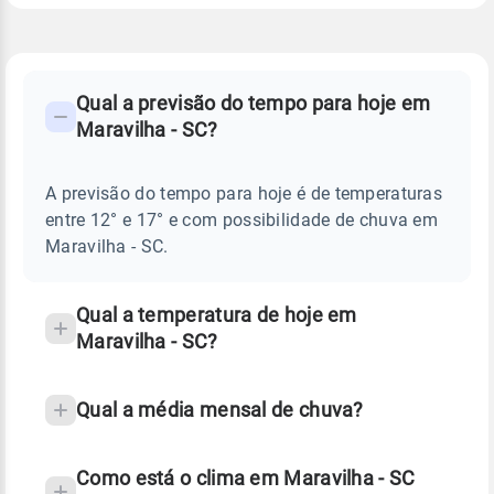
FAQ
CLIMA,
PREVISÃO
Qual a previsão do tempo para hoje em
-
DO
Maravilha - SC?
TEMPO
Perguntas
HOJE
E
frequentes
NOTÍCIAS
EM
A previsão do tempo para hoje é de temperaturas
sobre
MARAVILHA
entre 12° e 17° e com possibilidade de chuva em
-
chuva
SC
Maravilha - SC.
e
temperatura
Qual a temperatura de hoje em
Maravilha - SC?
Qual a média mensal de chuva?
Como está o clima em Maravilha - SC