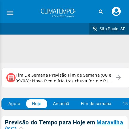
Faç
seu
logi
São Paulo, SP
Fim De Semana Previsão Fim de Semana (08 e
arrow_forward
newspaper
09/08): Nova frente fria traz chuva forte e frio
para áreas do país
Agora
Hoje
Amanhã
Fim de semana
15 
Previsão do Tempo para Hoje
em
Maravilha