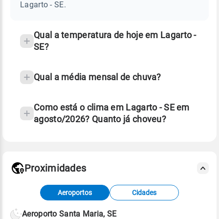
SE
Lagarto - SE.
e
temperatura
Qual a temperatura de hoje em Lagarto -
SE?
Qual a média mensal de chuva?
Como está o clima em Lagarto - SE em
agosto/2026? Quanto já choveu?
Fonte: 30 anos de dados de reanálise ERA5.
Proximidades
Fonte: dados combinados de estações
Aeroportos
Cidades
meteorológicas e satélite do Centro de Previsão
de Tempo e Estudos Climáticos (CPTEC).
Aeroporto Santa Maria, SE