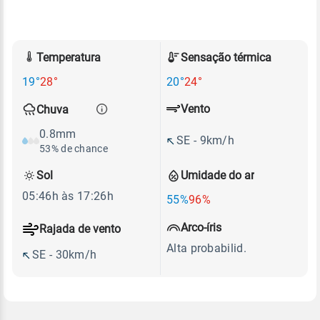
Temperatura
Sensação térmica
19°
28°
20°
24°
Vento
Chuva
0.8mm
SE - 9km/h
53% de chance
Sol
Umidade do ar
05:46h às 17:26h
55%
96%
Arco-íris
Rajada de vento
Alta probabilid.
SE - 30km/h