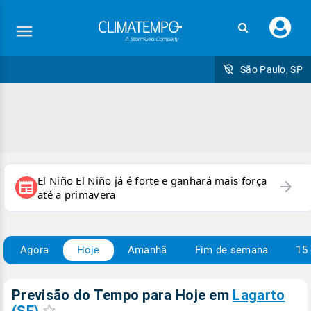
Faç
seu
logi
São Paulo, SP
El Niño El Niño já é forte e ganhará mais força
arrow_forward
newspaper
até a primavera
Agora
Hoje
Amanhã
Fim de semana
15 
Previsão do Tempo para Hoje
em
Lagarto