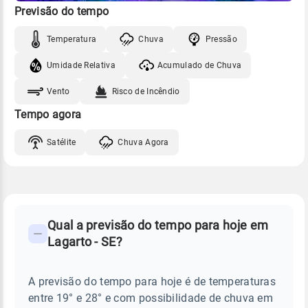
Previsão do tempo
Temperatura
Chuva
Pressão
Umidade Relativa
Acumulado de Chuva
Vento
Risco de Incêndio
Tempo agora
Satélite
Chuva Agora
FAQ
CLIMA,
PREVISÃO
Qual a previsão do tempo para hoje em
-
DO
Lagarto - SE?
TEMPO
Perguntas
HOJE
E
frequentes
NOTÍCIAS
EM
A previsão do tempo para hoje é de temperaturas
sobre
LAGARTO
entre 19° e 28° e com possibilidade de chuva em
-
chuva