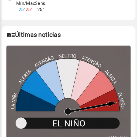
Mín/Max
Sens.
Para obter mais informações sobre os dados
25°
25°
25°
climáticos,
clique aqui.
Últimas notícias