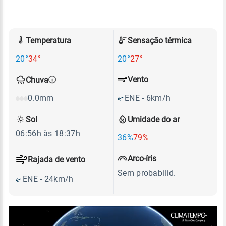
Temperatura
Sensação térmica
20°
34°
20°
27°
Vento
Chuva
ENE - 6km/h
0.0mm
Sol
Umidade do ar
06:56h às 18:37h
36%
79%
Arco-íris
Rajada de vento
Sem probabilid.
ENE - 24km/h