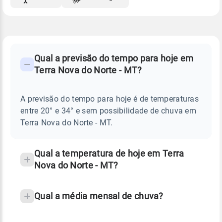
FAQ
CLIMA,
PREVISÃO
Qual a previsão do tempo para hoje em
-
DO
Terra Nova do Norte - MT?
TEMPO
Perguntas
HOJE
E
frequentes
NOTÍCIAS
EM
A previsão do tempo para hoje é de temperaturas
sobre
TERRA
entre 20° e 34° e sem possibilidade de chuva em
NOVA
chuva
DO
Terra Nova do Norte - MT.
NORTE
e
-
temperatura
MT
Qual a temperatura de hoje em Terra
Nova do Norte - MT?
Qual a média mensal de chuva?