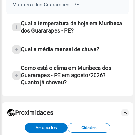
GUARARAPES
Muribeca dos Guararapes - PE.
-
e
PE
temperatura
Qual a temperatura de hoje em Muribeca
dos Guararapes - PE?
Qual a média mensal de chuva?
Como está o clima em Muribeca dos
Guararapes - PE em agosto/2026?
Quanto já choveu?
Fonte: 30 anos de dados de reanálise ERA5.
Proximidades
Fonte: dados combinados de estações
Aeroportos
Cidades
meteorológicas e satélite do Centro de Previsão