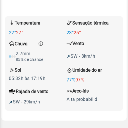
Temperatura
Sensação térmica
22°
27°
23°
25°
Vento
Chuva
2.7mm
SW - 8km/h
85% de chance
Sol
Umidade do ar
05:32h às 17:19h
77%
97%
Arco-íris
Rajada de vento
Alta probabilid.
SW - 29km/h