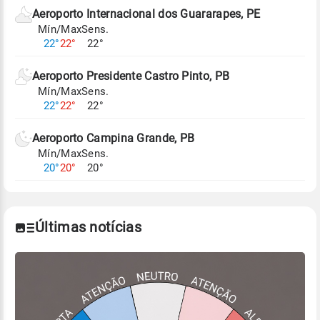
de Tempo e Estudos Climáticos (CPTEC).
Aeroporto Internacional dos Guararapes, PE
Mín/Max
Sens.
Para obter mais informações sobre os dados
22°
22°
22°
climáticos,
clique aqui.
Aeroporto Presidente Castro Pinto, PB
Mín/Max
Sens.
22°
22°
22°
Aeroporto Campina Grande, PB
Mín/Max
Sens.
20°
20°
20°
Últimas notícias