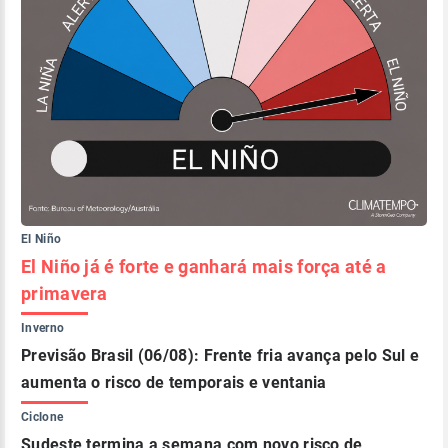
El Niño
El Niño já é forte e ganhará mais força até a
primavera
Inverno
Previsão Brasil (06/08): Frente fria avança pelo Sul e
aumenta o risco de temporais e ventania
Ciclone
Sudeste termina a semana com novo risco de