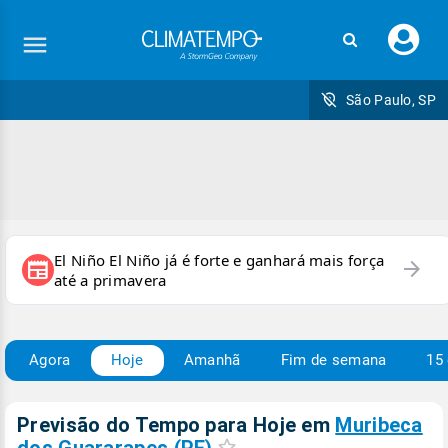
Faç
seu
logi
São Paulo, SP
El Niño El Niño já é forte e ganhará mais força
arrow_forward
newspaper
até a primavera
Agora
Hoje
Amanhã
Fim de semana
15 
Previsão do Tempo para Hoje
em
Muribeca