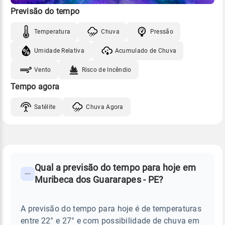
Previsão do tempo
Temperatura
Chuva
Pressão
Umidade Relativa
Acumulado de Chuva
Vento
Risco de Incêndio
Tempo agora
Satélite
Chuva Agora
FAQ
CLIMA,
PREVISÃO
Qual a previsão do tempo para hoje em
-
DO
Muribeca dos Guararapes - PE?
TEMPO
Perguntas
HOJE
E
frequentes
NOTÍCIAS
EM
A previsão do tempo para hoje é de temperaturas
sobre
MURIBECA
entre 22° e 27° e com possibilidade de chuva em
DOS
chuva