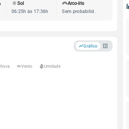
Sol
Arco-íris
o
06:25h às 17:36h
Sem probabilid.
Gráfico
Chuva
Vento
Umidade