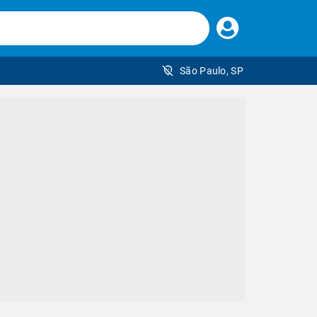
Faça
seu
login
São Paulo, SP