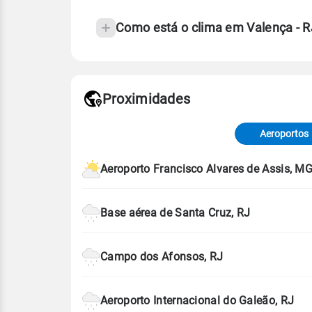
Como está o clima em Valença - 
Fonte: 30 anos de dados de reanáli
Proximidades
Fonte: dados combinados de estaçõe
de Tempo e Estudos Climáticos (CP
Aeroportos
Para obter mais informações sobre 
Aeroporto Francisco Alvares de Assis, M
Base aérea de Santa Cruz, RJ
Campo dos Afonsos, RJ
Aeroporto Internacional do Galeão, RJ