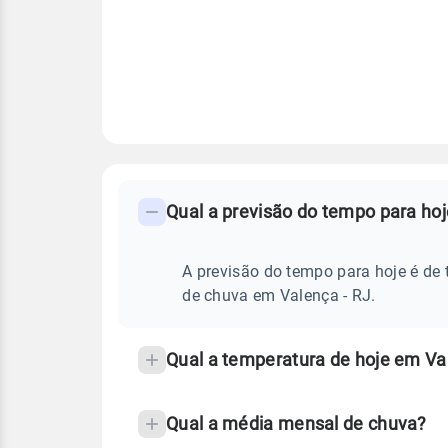
FAQ
CLIMA,
PREVISÃO
Qual a previsão do tempo para ho
-
DO
TEMPO
Perguntas
HOJE
E
frequentes
A previsão do tempo para hoje é de 
NOTÍCIAS
EM
sobre
de chuva em Valença - RJ.
VALENÇA
-
chuva
RJ
e
Qual a temperatura de hoje em Va
temperatura
Qual a média mensal de chuva?