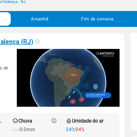
e
/
Valença - RJ
Amanhã
Fim de semana
alença (RJ)
s de
 térmica
Chuva
Umidade do ar
0.0mm
34%
94%