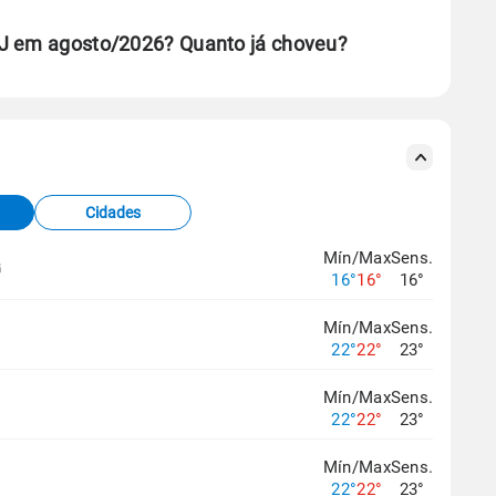
RJ em agosto/2026? Quanto já choveu?
se ERA5.
s meteorológicas e satélite do Centro de Previsão
TEC).
Cidades
os dados climáticos,
clique aqui.
Mín/Max
Sens.
G
16°
16°
16°
Mín/Max
Sens.
22°
22°
23°
Mín/Max
Sens.
22°
22°
23°
Mín/Max
Sens.
22°
22°
23°