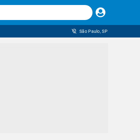
Faça
seu
login
São Paulo, SP