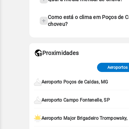
Como está o clima em Poços de C
choveu?
Fonte: 30 anos de dados de reanáli
Proximidades
Fonte: dados combinados de estaçõe
de Tempo e Estudos Climáticos (CP
Aeroportos
Para obter mais informações sobre 
Aeroporto Poços de Caldas, MG
Aeroporto Campo Fontenelle, SP
Aeroporto Major Brigadeiro Trompowsky