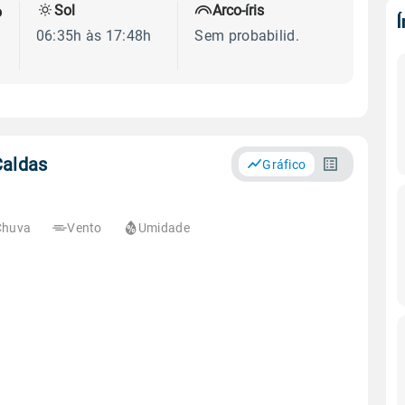
Sol
Arco-íris
o
06:35h às 17:48h
Sem probabilid.
Caldas
Gráfico
Chuva
Vento
Umidade