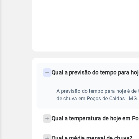
FAQ
CLIMA,
PREVISÃO
Qual a previsão do tempo para ho
-
DO
TEMPO
Perguntas
HOJE
E
frequentes
A previsão do tempo para hoje é de 
NOTÍCIAS
EM
sobre
de chuva em Poços de Caldas - MG.
POÇOS
DE
chuva
CALDAS
-
e
Qual a temperatura de hoje em Po
MG
temperatura
Qual a média mensal de chuva?