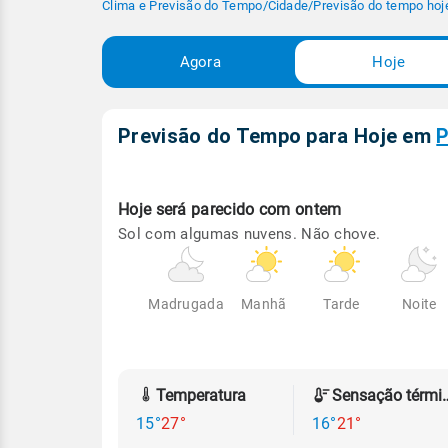
Clima e Previsão do Tempo
/
Cidade
/
Previsão do tempo hoj
Agora
Hoje
Previsão do Tempo para Hoje
em
P
Hoje será
parecido com ontem
Sol com algumas nuvens. Não chove.
Madrugada
Manhã
Tarde
Noite
Temperatura
Sensação
15°
27°
16°
21°