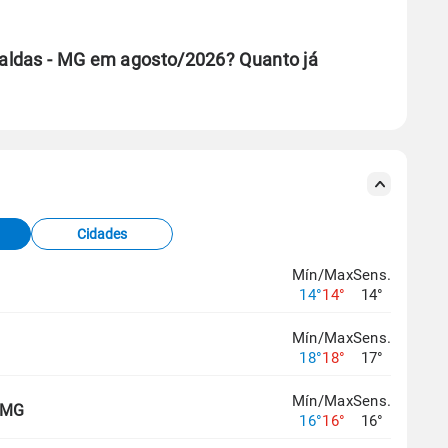
aldas - MG em agosto/2026? Quanto já
se ERA5.
s meteorológicas e satélite do Centro de Previsão
TEC).
Cidades
os dados climáticos,
clique aqui.
Mín/Max
Sens.
14°
14°
14°
Mín/Max
Sens.
18°
18°
17°
Mín/Max
Sens.
, MG
16°
16°
16°