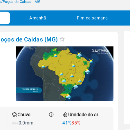
e
/
Poços de Caldas - MG
Amanhã
Fim de semana
oços de Caldas (MG)
 térmica
Chuva
Umidade do ar
0.0mm
41%
85%