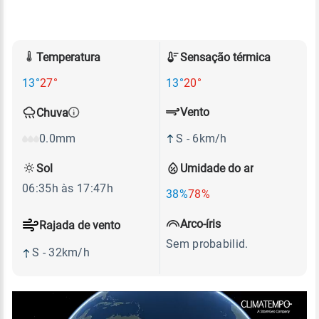
Temperatura
Sensação térmica
13°
27°
13°
20°
Vento
Chuva
S - 6km/h
0.0mm
Sol
Umidade do ar
06:35h às 17:47h
38%
78%
Arco-íris
Rajada de vento
Sem probabilid.
S - 32km/h