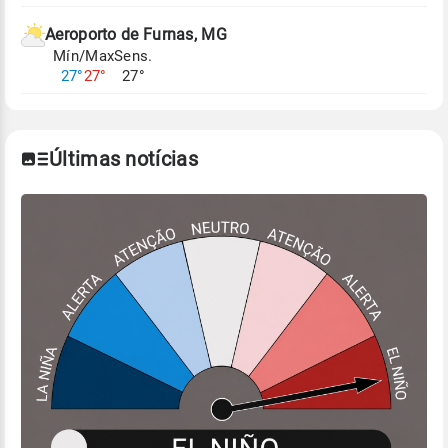
Aeroporto de Furnas, MG
Mín/Max
Sens.
27°
27°
27°
Últimas notícias