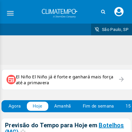
Faç
seu
logi
São Paulo, SP
El Niño El Niño já é forte e ganhará mais força
arrow_forward
newspaper
até a primavera
Agora
Hoje
Amanhã
Fim de semana
15 
Previsão do Tempo para Hoje
em
Botelhos