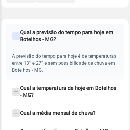
FAQ
CLIMA,
PREVISÃO
Qual a previsão do tempo para hoje em
-
DO
Botelhos - MG?
TEMPO
Perguntas
HOJE
E
frequentes
NOTÍCIAS
EM
A previsão do tempo para hoje é de temperaturas
sobre
BOTELHOS
entre 13° e 27° e sem possibilidade de chuva em
-
chuva
MG
Botelhos - MG.
e
temperatura
Qual a temperatura de hoje em Botelhos
- MG?
Qual a média mensal de chuva?