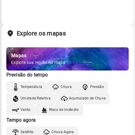
Explore os mapas
Mapas
Explore sua região no mapa
Previsão do tempo
Temperatura
Chuva
Pressão
Umidade Relativa
Acumulado de Chuva
Vento
Risco de Incêndio
Tempo agora
Satélite
Chuva Agora