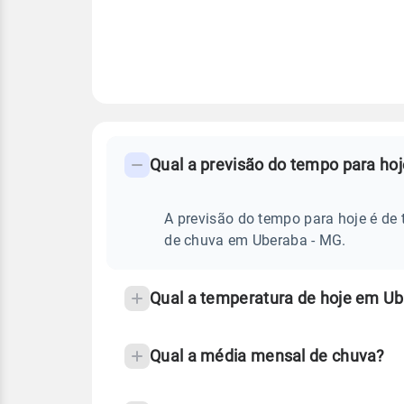
FAQ
CLIMA,
PREVISÃO
Qual a previsão do tempo para ho
-
DO
TEMPO
Perguntas
HOJE
E
frequentes
A previsão do tempo para hoje é de 
NOTÍCIAS
EM
sobre
de chuva em Uberaba - MG.
UBERABA
-
chuva
MG
e
Qual a temperatura de hoje em U
temperatura
Qual a média mensal de chuva?