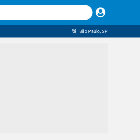
Faça
seu
login
São Paulo, SP