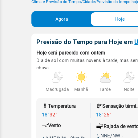
Clima e Previsão do Tempo
/
Cidade
/
Previsão do tempo hoj
Agora
Hoje
Previsão do Tempo para Hoje
em
U
Hoje será
parecido com ontem
Dia de sol com muitas nuvens à tarde, mas se
chuva.
Madrugada
Manhã
Tarde
Noite
Temperatura
Sensação
18°
32°
18°
25°
Vento
Rajada de vent
NNE/NW -