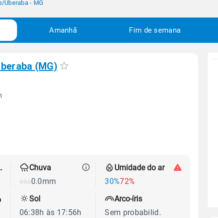
e
/
Uberaba - MG
Amanhã
Fim de semana
beraba (MG)
m
 térmica
Chuva
Umidade do ar
0.0mm
30%
72%
Sol
Arco-íris
o
06:38h às 17:56h
Sem probabilid.