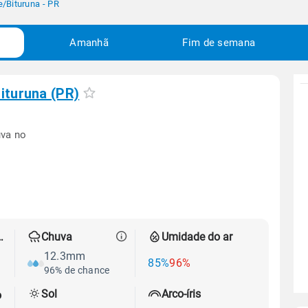
e
/
Bituruna - PR
Amanhã
Fim de semana
ituruna (PR)
uva no
 térmica
Chuva
Umidade do ar
12.3mm
85%
96%
96% de chance
Sol
Arco-íris
o