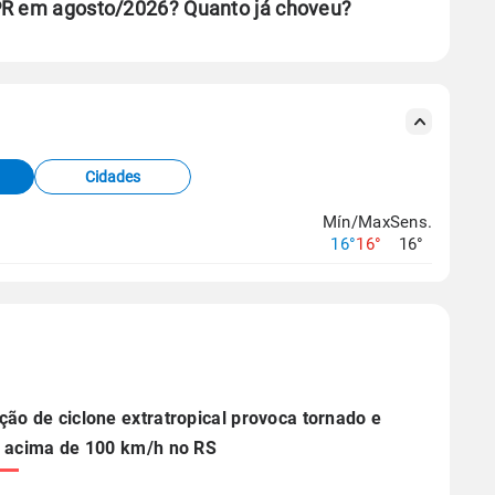
 PR em agosto/2026? Quanto já choveu?
se ERA5.
s meteorológicas e satélite do Centro de Previsão
TEC).
Cidades
os dados climáticos,
clique aqui.
Mín/Max
Sens.
16°
16°
16°
ão de ciclone extratropical provoca tornado e
 acima de 100 km/h no RS