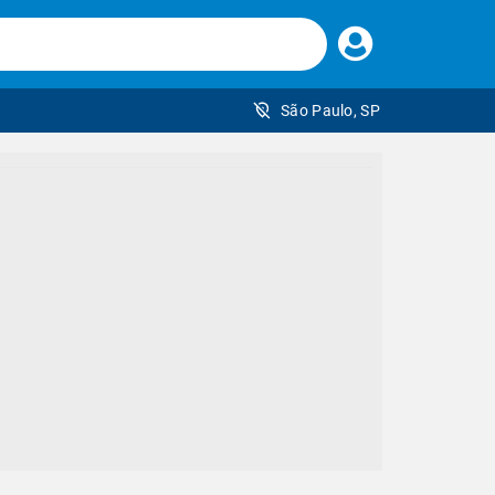
Faça
seu
login
São Paulo, SP