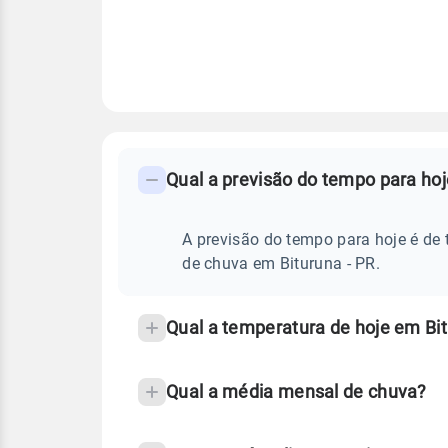
FAQ
CLIMA,
PREVISÃO
Qual a previsão do tempo para hoj
-
DO
TEMPO
Perguntas
HOJE
E
frequentes
A previsão do tempo para hoje é de 
NOTÍCIAS
EM
sobre
de chuva em Bituruna - PR.
BITURUNA
-
chuva
PR
e
Qual a temperatura de hoje em Bit
temperatura
Qual a média mensal de chuva?