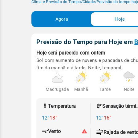
Clima e Previsão do Tempo
/
Cidade
/
Previsão do tempo hoj
Agora
Hoje
Previsão do Tempo para Hoje
em
B
Hoje será
parecido com ontem
Sol com aumento de nuvens e pancadas de ch
fim da manhã e à tarde. Noite, temporal.
Madrugada
Manhã
Tarde
Noite
Temperatura
Sensação
12°
18°
12°
16°
Vento
Rajada de vent