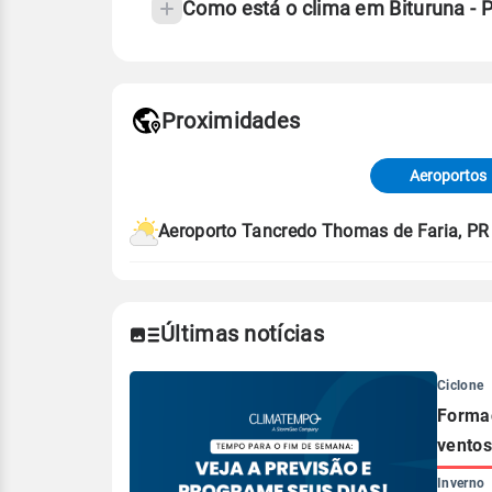
Como está o clima em Bituruna -
Fonte: 30 anos de dados de reanáli
Proximidades
Fonte: dados combinados de estaçõe
de Tempo e Estudos Climáticos (CP
Aeroportos
Para obter mais informações sobre 
Aeroporto Tancredo Thomas de Faria, PR
Últimas notícias
Ciclone
Formaç
ventos
Inverno