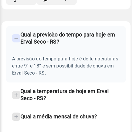
FAQ
CLIMA,
PREVISÃO
Qual a previsão do tempo para hoje em
-
DO
Erval Seco - RS?
TEMPO
Perguntas
HOJE
E
frequentes
NOTÍCIAS
EM
A previsão do tempo para hoje é de temperaturas
sobre
ERVAL
entre 9° e 18° e sem possibilidade de chuva em
SECO
chuva
-
Erval Seco - RS.
RS
e
temperatura
Qual a temperatura de hoje em Erval
Seco - RS?
Qual a média mensal de chuva?