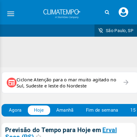
Faç
seu
logi
São Paulo, SP
Ciclone Atenção para o mar muito agitado no
arrow_forward
newspaper
Sul, Sudeste e leste do Nordeste
Agora
Hoje
Amanhã
Fim de semana
15 
Previsão do Tempo para Hoje
em
Erval