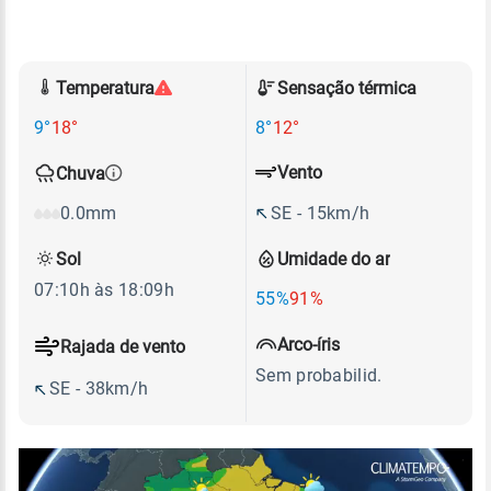
Temperatura
Sensação térmica
9°
18°
8°
12°
Vento
Chuva
SE - 15km/h
0.0mm
Sol
Umidade do ar
07:10h às 18:09h
55%
91%
Arco-íris
Rajada de vento
Sem probabilid.
SE - 38km/h