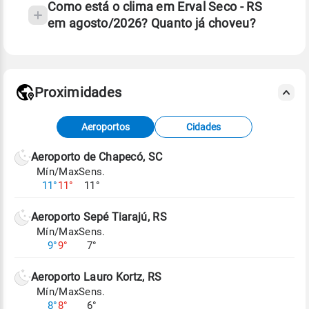
Como está o clima em Erval Seco - RS
em agosto/2026? Quanto já choveu?
Fonte: 30 anos de dados de reanálise ERA5.
Proximidades
Fonte: dados combinados de estações
Aeroportos
Cidades
meteorológicas e satélite do Centro de Previsão
de Tempo e Estudos Climáticos (CPTEC).
Aeroporto de Chapecó, SC
Mín/Max
Sens.
Para obter mais informações sobre os dados
11°
11°
11°
climáticos,
clique aqui.
Aeroporto Sepé Tiarajú, RS
Mín/Max
Sens.
9°
9°
7°
Aeroporto Lauro Kortz, RS
Mín/Max
Sens.
8°
8°
6°