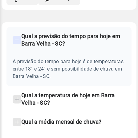
FAQ
CLIMA,
PREVISÃO
Qual a previsão do tempo para hoje em
-
DO
Barra Velha - SC?
TEMPO
Perguntas
HOJE
E
frequentes
NOTÍCIAS
EM
A previsão do tempo para hoje é de temperaturas
sobre
BARRA
entre 18° e 24° e sem possibilidade de chuva em
VELHA
chuva
-
Barra Velha - SC.
SC
e
temperatura
Qual a temperatura de hoje em Barra
Velha - SC?
Qual a média mensal de chuva?