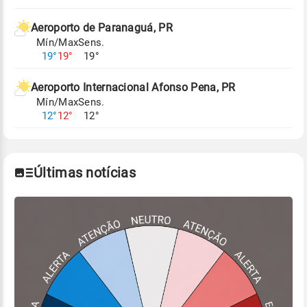
Aeroporto de Paranaguá, PR
Mín/Max
Sens.
19°
19°
19°
Aeroporto Internacional Afonso Pena, PR
Mín/Max
Sens.
12°
12°
12°
Últimas notícias