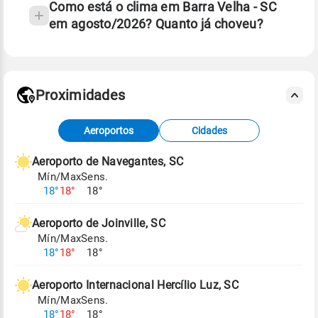
Como está o clima em Barra Velha - SC
em agosto/2026? Quanto já choveu?
Fonte: 30 anos de dados de reanálise ERA5.
Proximidades
Fonte: dados combinados de estações
Aeroportos
Cidades
meteorológicas e satélite do Centro de Previsão
de Tempo e Estudos Climáticos (CPTEC).
Aeroporto de Navegantes, SC
Mín/Max
Sens.
Para obter mais informações sobre os dados
18°
18°
18°
climáticos,
clique aqui.
Aeroporto de Joinville, SC
Mín/Max
Sens.
18°
18°
18°
Aeroporto Internacional Hercílio Luz, SC
Mín/Max
Sens.
18°
18°
18°