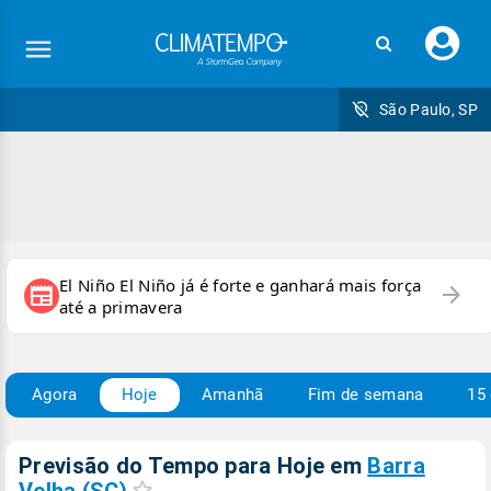
Faç
seu
logi
São Paulo, SP
El Niño El Niño já é forte e ganhará mais força
arrow_forward
newspaper
até a primavera
Agora
Hoje
Amanhã
Fim de semana
15 
Previsão do Tempo para Hoje
em
Barra