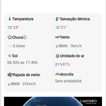
Temperatura
Sensação térmica
18°
24°
18°
21°
Vento
Chuva
NNW - 7km/h
0.0mm
Sol
Umidade do ar
06:52h às 17:49h
81%
97%
Arco-íris
Rajada de vento
Sem probabilid.
NNW - 31km/h