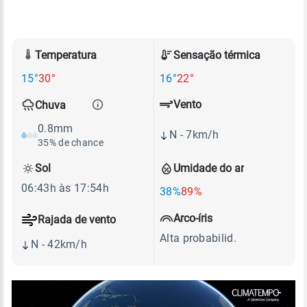
Temperatura
Sensação térmica
15°
30°
16°
22°
Vento
Chuva
0.8mm
N - 7km/h
35% de chance
Sol
Umidade do ar
06:43h às 17:54h
38%
89%
Arco-íris
Rajada de vento
Alta probabilid.
N - 42km/h