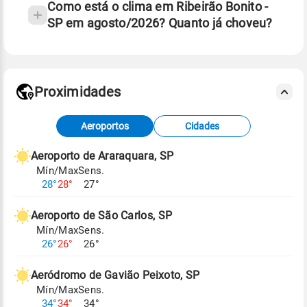
Como está o clima em Ribeirão Bonito -
SP em agosto/2026? Quanto já choveu?
Fonte: 30 anos de dados de reanálise ERA5.
Proximidades
Fonte: dados combinados de estações
Aeroportos
Cidades
meteorológicas e satélite do Centro de Previsão
de Tempo e Estudos Climáticos (CPTEC).
Aeroporto de Araraquara, SP
Mín/Max
Sens.
Para obter mais informações sobre os dados
28°
28°
27°
climáticos,
clique aqui.
Aeroporto de São Carlos, SP
Mín/Max
Sens.
26°
26°
26°
Aeródromo de Gavião Peixoto, SP
Mín/Max
Sens.
34°
34°
34°