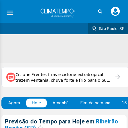
Faç
seu
logi
São Paulo, SP
Ciclone Frentes frias e ciclone extratropical
arrow_forward
newspaper
trazem ventania, chuva forte e frio para o Sul
e Sudeste
Agora
Hoje
Amanhã
Fim de semana
15 
Previsão do Tempo para Hoje
em
Ribeirão