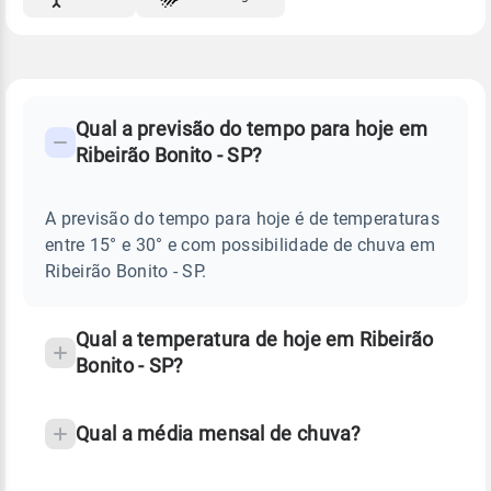
FAQ
CLIMA,
PREVISÃO
Qual a previsão do tempo para hoje em
-
DO
Ribeirão Bonito - SP?
TEMPO
Perguntas
HOJE
E
frequentes
NOTÍCIAS
EM
A previsão do tempo para hoje é de temperaturas
sobre
RIBEIRÃO
entre 15° e 30° e com possibilidade de chuva em
BONITO
chuva
-
Ribeirão Bonito - SP.
SP
e
temperatura
Qual a temperatura de hoje em Ribeirão
Bonito - SP?
Qual a média mensal de chuva?