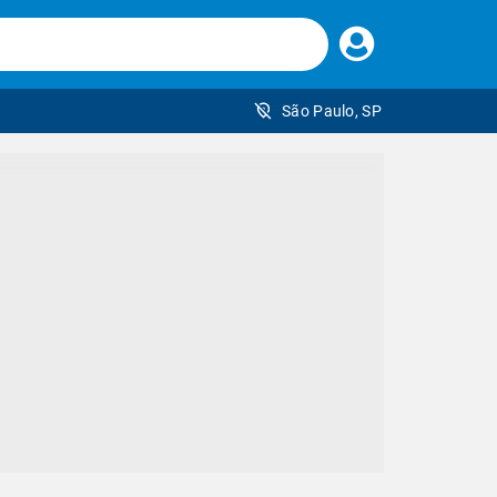
Faça
seu
login
São Paulo, SP