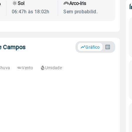
Sol
Arco-íris
o
06:47h às 18:02h
Sem probabilid.
de Campos
Gráfico
Chuva
Vento
Umidade