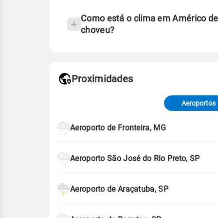
Como está o clima em Américo de
choveu?
Fonte: 30 anos de dados de reanáli
Proximidades
Fonte: dados combinados de estaçõe
de Tempo e Estudos Climáticos (CP
Aeroportos
Para obter mais informações sobre 
Aeroporto de Fronteira, MG
Aeroporto São José do Rio Preto, SP
Aeroporto de Araçatuba, SP