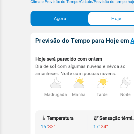
Clima e Previsão do Tempo
/
Cidade
/
Previsão do tempo hoj
Agora
Hoje
Previsão do Tempo para Hoje
em
A
Hoje será
parecido com ontem
Dia de sol com algumas nuvens e névoa ao
amanhecer. Noite com poucas nuvens.
Madrugada
Manhã
Tarde
Noite
Temperatura
Sensação
16°
32°
17°
24°