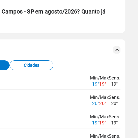
 Campos - SP em agosto/2026? Quanto já
se ERA5.
s meteorológicas e satélite do Centro de Previsão
TEC).
Cidades
os dados climáticos,
clique aqui.
Mín/Max
Sens.
19°
19°
19°
Mín/Max
Sens.
20°
20°
20°
Mín/Max
Sens.
19°
19°
19°
Mín/Max
Sens.