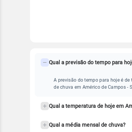
FAQ
CLIMA,
PREVISÃO
Qual a previsão do tempo para h
-
DO
TEMPO
Perguntas
HOJE
E
frequentes
A previsão do tempo para hoje é de 
NOTÍCIAS
EM
sobre
de chuva em Américo de Campos - S
AMÉRICO
DE
chuva
CAMPOS
-
e
Qual a temperatura de hoje em A
SP
temperatura
Qual a média mensal de chuva?