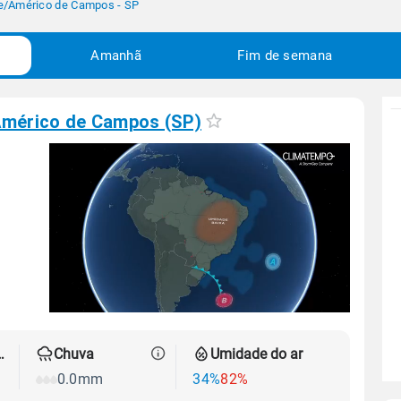
e
/
Américo de Campos - SP
Amanhã
Fim de semana
mérico de Campos (SP)
 térmica
Chuva
Umidade do ar
0.0mm
34%
82%