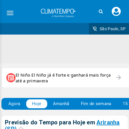
Faç
seu
logi
São Paulo, SP
El Niño El Niño já é forte e ganhará mais força
arrow_forward
newspaper
até a primavera
Agora
Hoje
Amanhã
Fim de semana
15 
Previsão do Tempo para Hoje
em
Ariranha