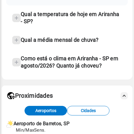
temperatura
Qual a temperatura de hoje em Ariranha
- SP?
Qual a média mensal de chuva?
Como está o clima em Ariranha - SP em
agosto/2026? Quanto já choveu?
Fonte: 30 anos de dados de reanálise ERA5.
Proximidades
Fonte: dados combinados de estações
Aeroportos
Cidades
meteorológicas e satélite do Centro de Previsão
de Tempo e Estudos Climáticos (CPTEC).
Aeroporto de Barretos, SP
Mín/Max
Sens.
Para obter mais informações sobre os dados