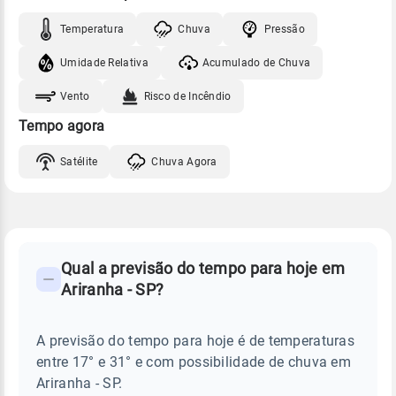
Temperatura
Chuva
Pressão
Umidade Relativa
Acumulado de Chuva
Vento
Risco de Incêndio
Tempo agora
Satélite
Chuva Agora
FAQ
CLIMA,
PREVISÃO
Qual a previsão do tempo para hoje em
-
DO
Ariranha - SP?
TEMPO
Perguntas
HOJE
E
frequentes
NOTÍCIAS
EM
A previsão do tempo para hoje é de temperaturas
sobre
ARIRANHA
entre 17° e 31° e com possibilidade de chuva em
-
chuva
SP
Ariranha - SP.
e