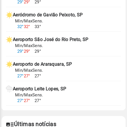
29°
29°
29°
climáticos,
clique aqui.
Aeródromo de Gavião Peixoto, SP
Mín/Max
Sens.
32°
32°
33°
Aeroporto São José do Rio Preto, SP
Mín/Max
Sens.
29°
29°
29°
Aeroporto de Araraquara, SP
Mín/Max
Sens.
27°
27°
27°
Aeroporto Leite Lopes, SP
Mín/Max
Sens.
27°
27°
27°
Últimas notícias