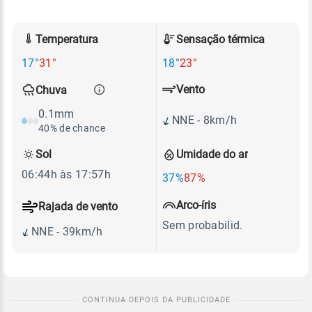
Temperatura
Sensação térmica
17°
31°
18°
23°
Vento
Chuva
0.1mm
NNE - 8km/h
40% de chance
Sol
Umidade do ar
06:44h às 17:57h
37%
87%
Arco-íris
Rajada de vento
Sem probabilid.
NNE - 39km/h