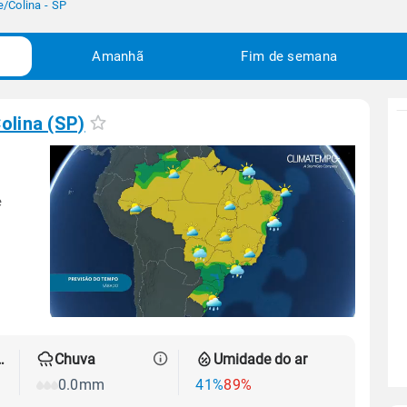
e
/
Colina - SP
Amanhã
Fim de semana
olina (SP)
e
 térmica
Chuva
Umidade do ar
0.0mm
41%
89%