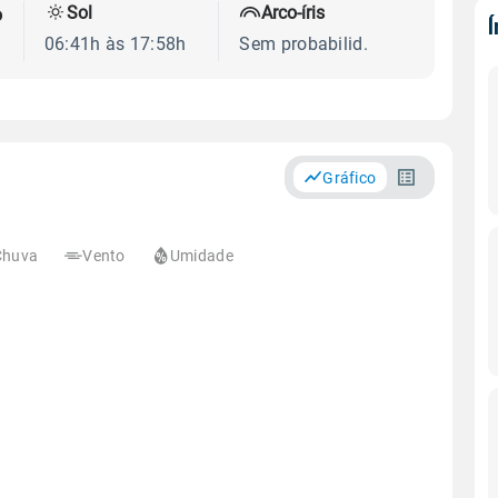
Sol
Arco-íris
o
06:41h às 17:58h
Sem probabilid.
Gráfico
Chuva
Vento
Umidade