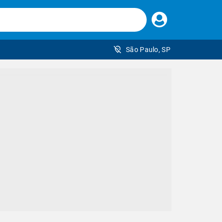
Faça
seu
login
São Paulo, SP