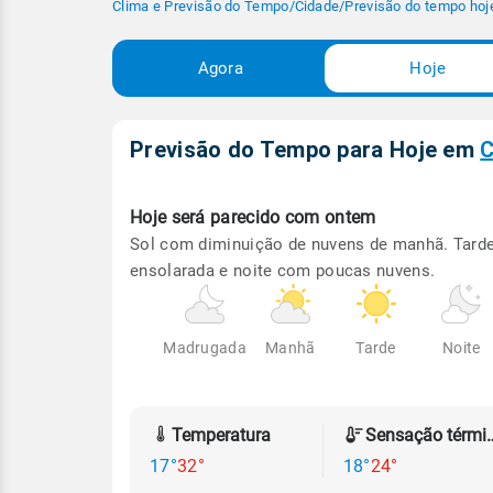
Clima e Previsão do Tempo
/
Cidade
/
Previsão do tempo hoj
Agora
Hoje
Previsão do Tempo para Hoje
em
C
Hoje será
parecido com ontem
Sol com diminuição de nuvens de manhã. Tard
ensolarada e noite com poucas nuvens.
Madrugada
Manhã
Tarde
Noite
Temperatura
Sensação
17°
32°
18°
24°