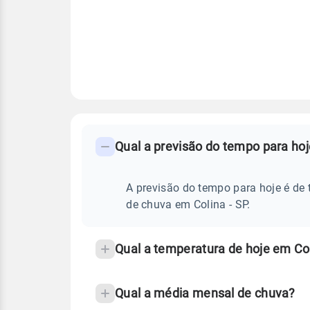
FAQ
CLIMA,
PREVISÃO
Qual a previsão do tempo para hoj
-
DO
TEMPO
Perguntas
HOJE
E
frequentes
A previsão do tempo para hoje é de 
NOTÍCIAS
EM
sobre
de chuva em Colina - SP.
COLINA
-
chuva
SP
e
Qual a temperatura de hoje em Col
temperatura
Qual a média mensal de chuva?