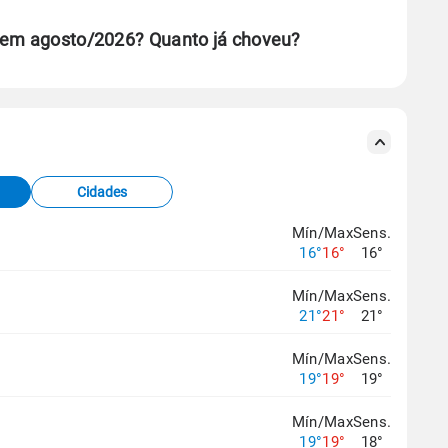
P em agosto/2026? Quanto já choveu?
se ERA5.
s meteorológicas e satélite do Centro de Previsão
TEC).
Cidades
os dados climáticos,
clique aqui.
Mín/Max
Sens.
16°
16°
16°
Mín/Max
Sens.
21°
21°
21°
Mín/Max
Sens.
19°
19°
19°
Mín/Max
Sens.
19°
19°
18°