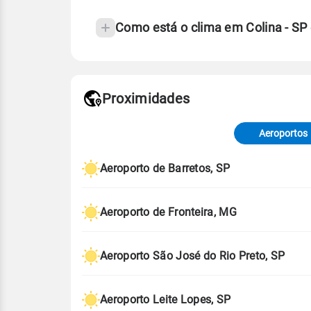
Como está o clima em Colina - S
Fonte: 30 anos de dados de reanáli
Proximidades
Fonte: dados combinados de estaçõe
de Tempo e Estudos Climáticos (CP
Aeroportos
Para obter mais informações sobre 
Aeroporto de Barretos, SP
Aeroporto de Fronteira, MG
Aeroporto São José do Rio Preto, SP
Aeroporto Leite Lopes, SP