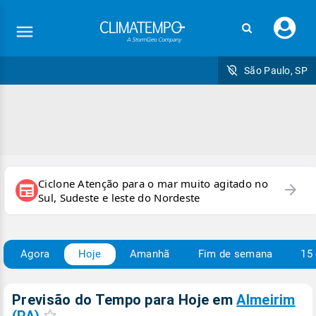
Faç
seu
logi
São Paulo, SP
Ciclone Atenção para o mar muito agitado no
arrow_forward
newspaper
Sul, Sudeste e leste do Nordeste
Agora
Hoje
Amanhã
Fim de semana
15 
Previsão do Tempo para Hoje
em
Almeirim