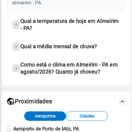
PA
Almeirim - PA.
e
temperatura
Qual a temperatura de hoje em Almeirim
- PA?
Qual a média mensal de chuva?
Como está o clima em Almeirim - PA em
agosto/2026? Quanto já choveu?
Fonte: 30 anos de dados de reanálise ERA5.
Proximidades
Fonte: dados combinados de estações
Aeroportos
Cidades
meteorológicas e satélite do Centro de Previsão
de Tempo e Estudos Climáticos (CPTEC).
Aeroporto de Porto de Móz, PA