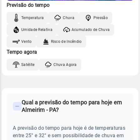
Previsão do tempo
Temperatura
Chuva
Pressão
Umidade Relativa
Acumulado de Chuva
Vento
Risco de Incêndio
Tempo agora
Satélite
Chuva Agora
FAQ
CLIMA,
PREVISÃO
Qual a previsão do tempo para hoje em
-
DO
Almeirim - PA?
TEMPO
Perguntas
HOJE
E
frequentes
NOTÍCIAS
EM
A previsão do tempo para hoje é de temperaturas
sobre
ALMEIRIM
entre 25° e 32° e sem possibilidade de chuva em
-
chuva