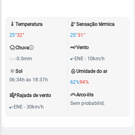
Temperatura
Sensação térmica
25°
32°
25°
31°
Vento
Chuva
ENE - 10km/h
0.0mm
Sol
Umidade do ar
06:34h às 18:37h
62%
94%
Arco-íris
Rajada de vento
Sem probabilid.
ENE - 30km/h