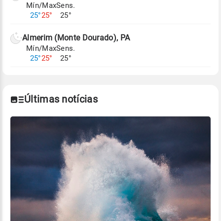
Mín/Max
Sens.
Para obter mais informações sobre os dados
25°
25°
25°
climáticos,
clique aqui.
Almerim (Monte Dourado), PA
Mín/Max
Sens.
25°
25°
25°
Últimas notícias