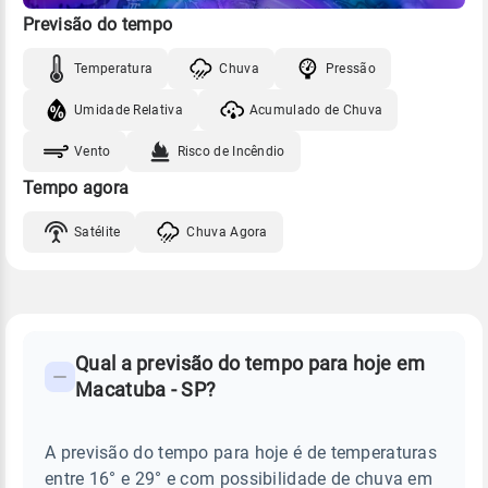
Previsão do tempo
Temperatura
Chuva
Pressão
Umidade Relativa
Acumulado de Chuva
Vento
Risco de Incêndio
Tempo agora
Satélite
Chuva Agora
FAQ
CLIMA,
PREVISÃO
Qual a previsão do tempo para hoje em
-
DO
Macatuba - SP?
TEMPO
Perguntas
HOJE
E
frequentes
NOTÍCIAS
EM
A previsão do tempo para hoje é de temperaturas
sobre
MACATUBA
entre 16° e 29° e com possibilidade de chuva em
-
chuva