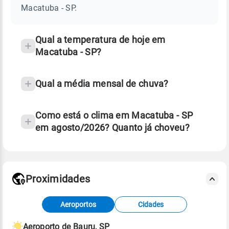
SP
Macatuba - SP.
e
temperatura
Qual a temperatura de hoje em
Macatuba - SP?
Qual a média mensal de chuva?
Como está o clima em Macatuba - SP
em agosto/2026? Quanto já choveu?
Fonte: 30 anos de dados de reanálise ERA5.
Proximidades
Fonte: dados combinados de estações
Aeroportos
Cidades
meteorológicas e satélite do Centro de Previsão
de Tempo e Estudos Climáticos (CPTEC).
Aeroporto de Bauru, SP