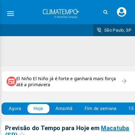
Faç
seu
logi
São Paulo, SP
El Niño El Niño já é forte e ganhará mais força
arrow_forward
newspaper
até a primavera
Agora
Hoje
Amanhã
Fim de semana
15 
Previsão do Tempo para Hoje
em
Macatuba