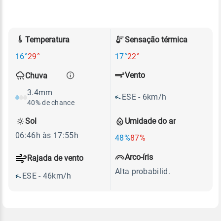
Temperatura
Sensação térmica
16°
29°
17°
22°
Vento
Chuva
3.4mm
ESE - 6km/h
40% de chance
Sol
Umidade do ar
06:46h às 17:55h
48%
87%
Arco-íris
Rajada de vento
Alta probabilid.
ESE - 46km/h