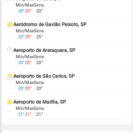
Mín/Max
Sens.
Para obter mais informações sobre os dados
20°
20°
20°
climáticos,
clique aqui.
Aeródromo de Gavião Peixoto, SP
Mín/Max
Sens.
25°
25°
25°
Aeroporto de Araraquara, SP
Mín/Max
Sens.
20°
20°
20°
Aeroporto de São Carlos, SP
Mín/Max
Sens.
20°
20°
20°
Aeroporto de Marília, SP
Mín/Max
Sens.
21°
21°
21°