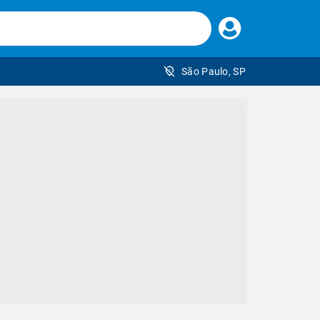
Faça
seu
login
São Paulo, SP