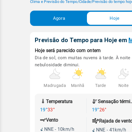
Clima e Previsão do Tempo
/
Cidade
/
Previsão do tempo hoj
Agora
Hoje
Previsão do Tempo para Hoje
em
M
Hoje será
parecido com ontem
Dia de sol, com muitas nuvens à tarde. À noite
nebulosidade diminui.
Madrugada
Manhã
Tarde
Noite
Temperatura
Sensação
19°
33°
19°
26°
Vento
Rajada de vent
NNE - 10km/h
NNE - 41km/h