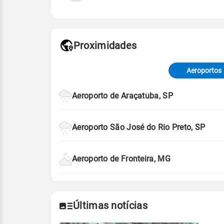
Fonte: 30 anos de dados de reanáli
Proximidades
Fonte: dados combinados de estaçõe
de Tempo e Estudos Climáticos (CP
Aeroportos
Para obter mais informações sobre 
Aeroporto de Araçatuba, SP
Aeroporto São José do Rio Preto, SP
Aeroporto de Fronteira, MG
Últimas notícias