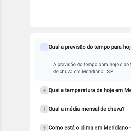
FAQ
CLIMA,
PREVISÃO
Qual a previsão do tempo para ho
-
DO
TEMPO
Perguntas
HOJE
E
frequentes
A previsão do tempo para hoje é de 
NOTÍCIAS
EM
sobre
de chuva em Meridiano - SP.
MERIDIANO
-
chuva
SP
e
Qual a temperatura de hoje em Me
temperatura
Qual a média mensal de chuva?
Como está o clima em Meridiano 