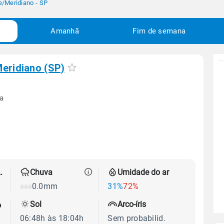
e
/
Meridiano - SP
Amanhã
Fim de semana
eridiano (SP)
 a
 térmica
Chuva
Umidade do ar
0.0mm
31%
72%
Sol
Arco-íris
o
06:48h às 18:04h
Sem probabilid.