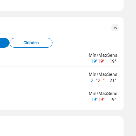
se ERA5.
s meteorológicas e satélite do Centro de Previsão
TEC).
Cidades
os dados climáticos,
clique aqui.
Mín/Max
Sens.
19°
19°
19°
Mín/Max
Sens.
21°
21°
21°
Mín/Max
Sens.
19°
19°
19°